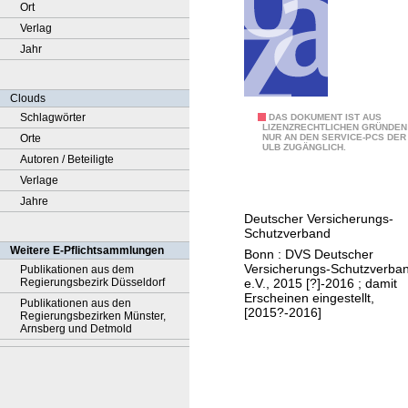
Ort
Verlag
Jahr
Clouds
Schlagwörter
D
DAS DOKUMENT IST AUS
LIZENZRECHTLICHEN GRÜNDEN
Orte
NUR AN DEN SERVICE-PCS DER
V
ULB ZUGÄNGLICH.
Autoren / Beteiligte
S
Verlage
E
Jahre
i
Deutscher Versicherungs-
n
Schutzverband
b
Weitere E-Pflichtsammlungen
Bonn : DVS Deutscher
l
Versicherungs-Schutzverba
Publikationen aus dem
e.V., 2015 [?]-2016 ; damit
Regierungsbezirk Düsseldorf
i
Erscheinen eingestellt,
Publikationen aus den
c
[2015?-2016]
Regierungsbezirken Münster,
k
Arnsberg und Detmold
e
.
.