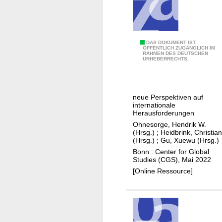
g
l
o
b
M
DAS DOKUMENT IST
a
ÖFFENTLICH ZUGÄNGLICH IM
RAHMEN DES DEUTSCHEN
ä
URHEBERRECHTS.
l
c
r
h
a
t
c
neue Perspektiven auf
e
internationale
e
,
Herausforderungen
f
M
Ohnesorge, Hendrik W.
o
(Hrsg.)
;
Heidbrink, Christia
e
r
(Hrsg.)
;
Gu, Xuewu (Hrsg.)
n
5
Bonn : Center for Global
s
Studies (CGS), Mai 2022
G
c
[Online Ressource]
h
e
n
u