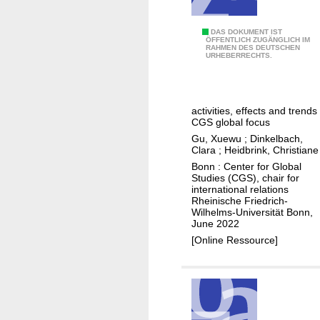
o
n
C
DAS DOKUMENT IST
i
ÖFFENTLICH ZUGÄNGLICH IM
RAHMEN DES DEUTSCHEN
h
t
URHEBERRECHTS.
i
o
n
r
a
activities, effects and trends 
'
CGS global focus
s
Gu, Xuewu
;
Dinkelbach,
e
Clara
;
Heidbrink, Christiane
n
Bonn : Center for Global
Studies (CGS), chair for
g
international relations
a
Rheinische Friedrich-
Wilhelms-Universität Bonn,
g
June 2022
e
[Online Ressource]
m
e
n
t
i