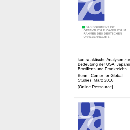
n
d
D
i
M
DAS DOKUMENT IST
s
ÖFFENTLICH ZUGÄNGLICH IM
RAHMEN DES DEUTSCHEN
a
k
URHEBERRECHTS.
ß
u
g
r
e
s
kontrafaktische Analysen zu
b
e
Bedeutung der USA, Japans
e
Brasiliens und Frankreichs
n
Bonn : Center for Global
Studies, März 2016
d
[Online Ressource]
e
A
k
t
e
u
r