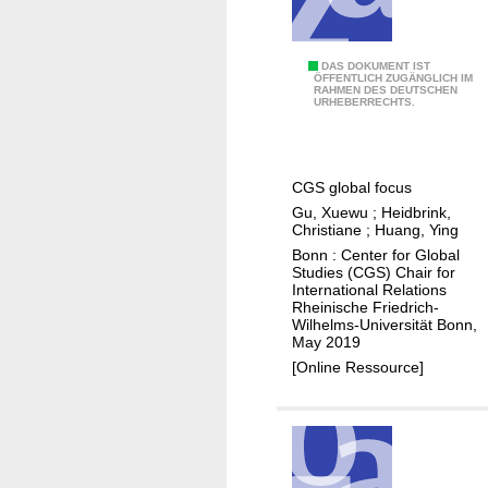
l
?
G
DAS DOKUMENT IST
ÖFFENTLICH ZUGÄNGLICH IM
RAHMEN DES DEUTSCHEN
e
URHEBERRECHTS.
o
p
o
CGS global focus
l
Gu, Xuewu
;
Heidbrink,
i
Christiane
;
Huang, Ying
t
Bonn : Center for Global
i
Studies (CGS) Chair for
International Relations
c
Rheinische Friedrich-
s
Wilhelms-Universität Bonn,
May 2019
a
[Online Ressource]
n
d
t
h
e