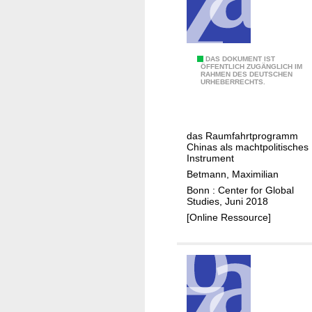
n
A
f
r
E
DAS DOKUMENT IST
ÖFFENTLICH ZUGÄNGLICH IM
i
RAHMEN DES DEUTSCHEN
i
URHEBERRECHTS.
c
n
a
H
e
das Raumfahrtprogramm
b
Chinas als machtpolitisches
e
Instrument
l
Betmann, Maximilian
b
Bonn : Center for Global
Studies, Juni 2018
i
[Online Ressource]
s
i
n
s
A
l