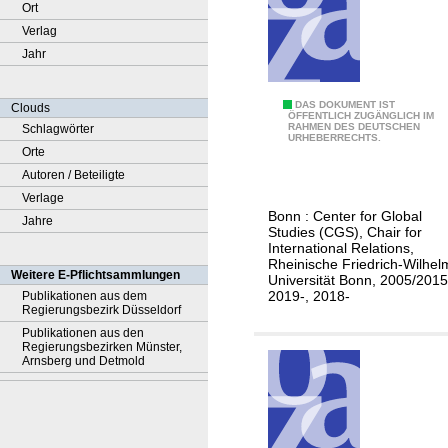
Ort
Verlag
Jahr
B
DAS DOKUMENT IST
Clouds
ÖFFENTLICH ZUGÄNGLICH IM
RAHMEN DES DEUTSCHEN
Schlagwörter
o
URHEBERRECHTS.
Orte
n
Autoren / Beteiligte
n
Verlage
p
Bonn : Center for Global
Jahre
o
Studies (CGS), Chair for
w
International Relations,
Rheinische Friedrich-Wilhel
e
Weitere E-Pflichtsammlungen
Universität Bonn, 2005/2015
r
2019-, 2018-
Publikationen aus dem
Regierungsbezirk Düsseldorf
s
Publikationen aus den
h
Regierungsbezirken Münster,
i
Arnsberg und Detmold
f
t
m