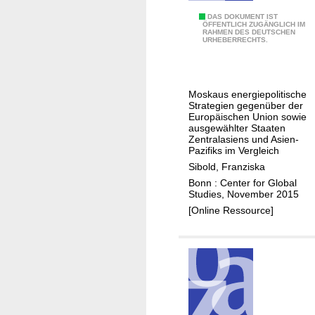
P
-
R
DAS DOKUMENT IST
o
ÖFFENTLICH ZUGÄNGLICH IM
T
RAHMEN DES DEUTSCHEN
u
l
URHEBERRECHTS.
a
s
i
k
s
t
e
l
i
r
Moskaus energiepolitische
a
k
Strategien gegenüber der
?
n
Europäischen Union sowie
ausgewählter Staaten
d
Zentralasiens und Asien-
s
Pazifiks im Vergleich
E
Sibold, Franziska
n
Bonn : Center for Global
Studies, November 2015
e
[Online Ressource]
r
g
i
e
b
e
z