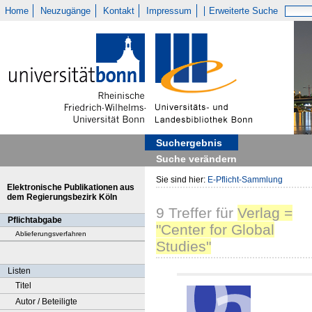
Home
Neuzugänge
Kontakt
Impressum
Erweiterte Suche
Suchergebnis
Suche verändern
Sie sind hier:
E-Pflicht-Sammlung
Elektronische Publikationen aus
dem Regierungsbezirk Köln
9
Treffer
für
Verlag =
Pflichtabgabe
"Center for Global
Ablieferungsverfahren
Studies"
Listen
Titel
Autor / Beteiligte