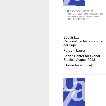
e
d
R
DAS DOKUMENT IST
ÖFFENTLICH ZUGÄNGLICH IM
e
RAHMEN DES DEUTSCHEN
u
URHEBERRECHTS.
r
l
i
e
n
-
t
Südafrikas
M
Regionalmachtstatus unter
e
a
der Lupe
r
k
Pargen, Laura
n
e
Bonn : Center for Global
a
Studies, August 2018
r
t
[Online Ressource]
o
i
d
o
e
n
r
a
R
l
u
e
l
n
e