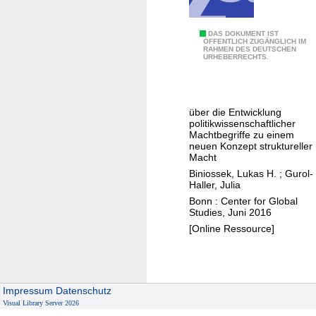
i
e
S
DAS DOKUMENT IST
h
ÖFFENTLICH ZUGÄNGLICH IM
RAHMEN DES DEUTSCHEN
t
URHEBERRECHTS.
u
r
n
u
g
k
e
über die Entwicklung
t
politikwissenschaftlicher
n
u
Machtbegriffe zu einem
i
neuen Konzept struktureller
r
n
Macht
a
E
Biniossek, Lukas H.
;
Gurol-
l
Haller, Julia
u
s
Bonn : Center for Global
r
Studies, Juni 2016
P
a
[Online Ressource]
r
s
i
i
m
e
a
n
Impressum
Datenschutz
t
Visual Library Server 2026
?