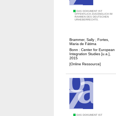
i
o
M
DAS DOKUMENT IST
n
ÖFFENTLICH ZUGÄNGLICH IM
RAHMEN DES DEUTSCHEN
a
a
URHEBERRECHTS.
s
l
t
e
e
c
Brammer, Sally
;
Fortes,
r
o
Maria de Fátima
i
n
Bonn : Center for European
n
Integration Studies [u.a.],
o
2015
A
m
[Online Ressource]
f
i
r
c
i
c
c
o
a
m
n
m
r
u
e
n
g
i
DAS DOKUMENT IST