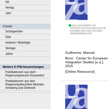
Ort
Verlag
Jahr
C
DAS DOKUMENT IST
Clouds
ÖFFENTLICH ZUGÄNGLICH IM
RAHMEN DES DEUTSCHEN
Schlagwörter
o
URHEBERRECHTS.
Orte
m
Autoren / Beteiligte
p
Verlage
a
Guilherme, Manuel
Jahre
r
Bonn : Center for European
i
Integration Studies [u.a.],
s
2015
Weitere E-Pflichtsammlungen
o
[Online Ressource]
Publikationen aus dem
Regierungsbezirk Düsseldorf
n
Publikationen aus den
o
Regierungsbezirken Münster,
f
Arnsberg und Detmold
r
e
g