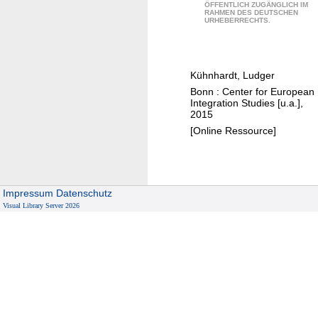
W
ÖFFENTLICH ZUGÄNGLICH IM
i
t
RAHMEN DES DEUTSCHEN
o
URHEBERRECHTS.
o
i
r
n
e
l
a
s
d
l
Kühnhardt, Ludger
i
w
i
Bonn : Center for European
n
a
Integration Studies [u.a.],
n
A
r
2015
t
f
I
[Online Ressource]
e
r
:
g
i
l
r
c
e
a
a
Impressum
Datenschutz
s
t
–
Visual Library Server 2026
s
i
t
o
o
h
n
n
e
s
c
l
a
e
s
a