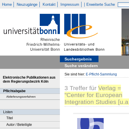
Home
Neuzugänge
Kontakt
Impressum
Erweiterte Suche
Suchergebnis
Suche verändern
Sie sind hier:
E-Pflicht-Sammlung
Elektronische Publikationen aus
dem Regierungsbezirk Köln
3
Treffer
für
Verlag =
Pflichtabgabe
"Center for European
Ablieferungsverfahren
Integration Studies [u.a.
Listen
Titel
Autor / Beteiligte