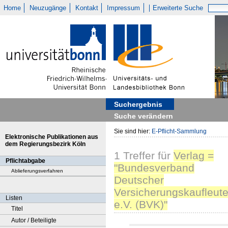
Home
Neuzugänge
Kontakt
Impressum
Erweiterte Suche
Suchergebnis
Suche verändern
Sie sind hier:
E-Pflicht-Sammlung
Elektronische Publikationen aus
dem Regierungsbezirk Köln
1
Treffer
für
Verlag =
Pflichtabgabe
"Bundesverband
Ablieferungsverfahren
Deutscher
Versicherungskaufleut
Listen
e.V. (BVK)"
Titel
Autor / Beteiligte