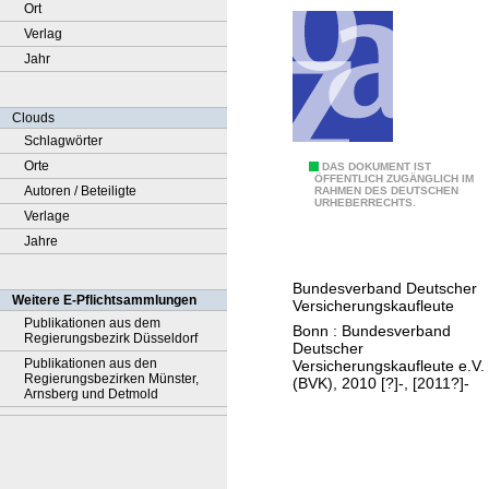
Ort
Verlag
Jahr
Clouds
Schlagwörter
Orte
G
DAS DOKUMENT IST
ÖFFENTLICH ZUGÄNGLICH IM
Autoren / Beteiligte
RAHMEN DES DEUTSCHEN
e
URHEBERRECHTS.
Verlage
s
Jahre
c
h
Bundesverband Deutscher
ä
Weitere E-Pflichtsammlungen
Versicherungskaufleute
f
Publikationen aus dem
Bonn : Bundesverband
Regierungsbezirk Düsseldorf
t
Deutscher
Publikationen aus den
Versicherungskaufleute e.V.
s
Regierungsbezirken Münster,
(BVK), 2010 [?]-, [2011?]-
Arnsberg und Detmold
b
e
r
i