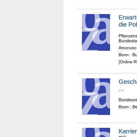
Erwar
die Pol
Pflanzenz
Bundesta
Amoruso-
Bonn : B
[Online 
Geschä
...
Bundesve
Bonn ; Be
Karrier