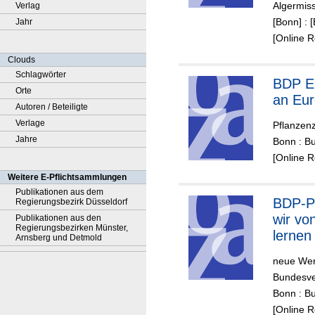
Algermis
Verlag
en und
[Bonn] :
Jahr
Notwen
[Online 
einer 
Erheb
Clouds
Nachb
Schlagwörter
BDP E
n für 
Orte
an Eu
Sorten
Autoren / Beteiligte
Verlage
Pflanzen
Jahre
Bonn : B
[Online 
Weitere E-Pflichtsammlungen
Publikationen aus dem
BDP-Po
Regierungsbezirk Düsseldorf
wir vo
Publikationen aus den
Regierungsbezirken Münster,
lernen
Arnsberg und Detmold
neue Werk
Bundesve
Bonn : B
[Online 