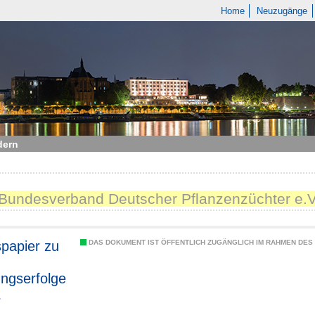
Home
Neuzugänge
dern
"Bundesverband Deutscher Pflanzenzüchter e.V
spapier zu
DAS DOKUMENT IST ÖFFENTLICH ZUGÄNGLICH IM RAHMEN DE
ngserfolge
leguminos