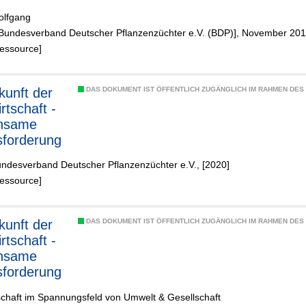
trag,
olfgang
ssicherheit
 [Bundesverband Deutscher Pflanzenzüchter e.V. (BDP)], November 20
alität
Ressource]
DAS DOKUMENT IST ÖFFENTLICH ZUGÄNGLICH IM RAHMEN DE
rtschaft -
nsame
forderung
undesverband Deutscher Pflanzenzüchter e.V., [2020]
Ressource]
DAS DOKUMENT IST ÖFFENTLICH ZUGÄNGLICH IM RAHMEN DE
rtschaft -
nsame
forderung
schaft im Spannungsfeld von Umwelt & Gesellschaft