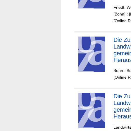
Korner
Friedt, W
Ertrag
[Bonn] :
und Qu
[Online 
Die Zukunft der
Landwi
gemei
Heraus
Bonn : B
[Online 
Die Zukunft der
Landwi
gemei
Heraus
Landwirt