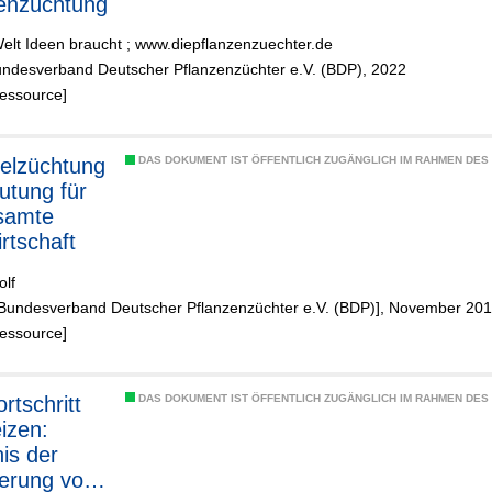
enzüchtung
Welt Ideen braucht ; www.diepflanzenzuechter.de
undesverband Deutscher Pflanzenzüchter e.V. (BDP), 2022
Ressource]
felzüchtung
DAS DOKUMENT IST ÖFFENTLICH ZUGÄNGLICH IM RAHMEN DE
utung für
samte
rtschaft
olf
 [Bundesverband Deutscher Pflanzenzüchter e.V. (BDP)], November 20
Ressource]
rtschritt
DAS DOKUMENT IST ÖFFENTLICH ZUGÄNGLICH IM RAHMEN DE
izen:
is der
erung von