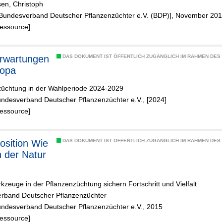
sen, Christoph
 zur
 [Bundesverband Deutscher Pflanzenzüchter e.V. (BDP)], November 20
digkeit
Ressource]
lückenlosen
ung von
augebühre
rwartungen
DAS DOKUMENT IST ÖFFENTLICH ZUGÄNGLICH IM RAHMEN DE
geschützte
ropa
züchtung in der Wahlperiode 2024-2029
undesverband Deutscher Pflanzenzüchter e.V., [2024]
Ressource]
sition Wie
DAS DOKUMENT IST ÖFFENTLICH ZUGÄNGLICH IM RAHMEN DE
n der Natur
zeuge in der Pflanzenzüchtung sichern Fortschritt und Vielfalt
rband Deutscher Pflanzenzüchter
undesverband Deutscher Pflanzenzüchter e.V., 2015
Ressource]