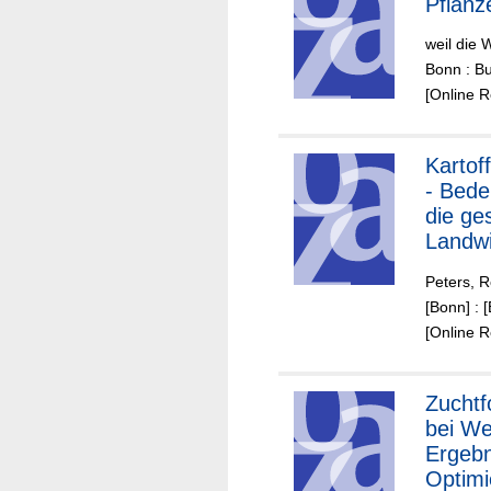
Pflanz
weil die 
Bonn : B
[Online 
Kartof
- Bede
die ge
Landwi
Peters, R
[Bonn] :
[Online 
Zuchtfo
bei We
Ergebn
Optimi