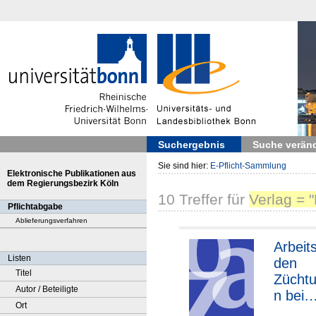
Suchergebnis
Suche verän
Sie sind hier:
E-Pflicht-Sammlung
Elektronische Publikationen aus
dem Regierungsbezirk Köln
10
Treffer
für
Verlag = 
Pflichtabgabe
Ablieferungsverfahren
Arbeit
Listen
den
Titel
Züchtu
Autor / Beteiligte
n bei
Ort
Körner