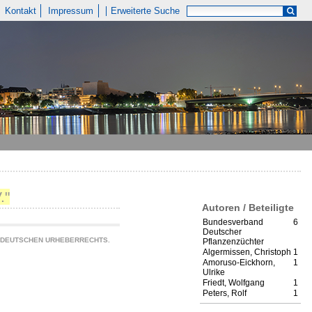
Kontakt
Impressum
Erweiterte Suche
."
Autoren / Beteiligte
Bundesverband
6
Deutscher
S DEUTSCHEN URHEBERRECHTS.
Pflanzenzüchter
Algermissen, Christoph
1
Amoruso-Eickhorn,
1
Ulrike
Friedt, Wolfgang
1
Peters, Rolf
1