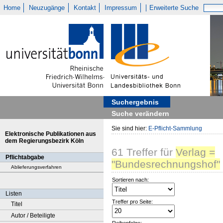
Home
Neuzugänge
Kontakt
Impressum
Erweiterte Suche
Suchergebnis
Suche verändern
Sie sind hier:
E-Pflicht-Sammlung
Elektronische Publikationen aus
dem Regierungsbezirk Köln
61
Treffer
für
Verlag =
Pflichtabgabe
"Bundesrechnungshof"
Ablieferungsverfahren
Sortieren nach:
Listen
Treffer pro Seite:
Titel
Autor / Beteiligte
Reihenfolge: