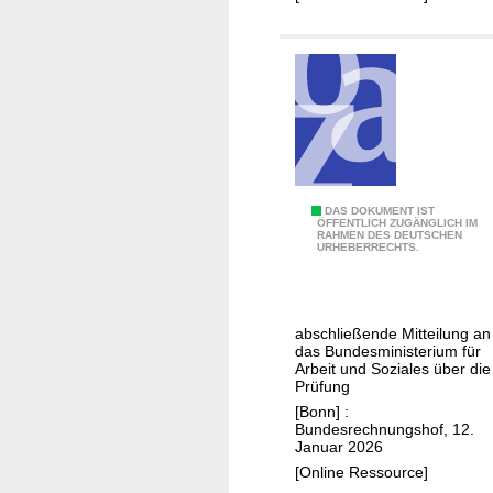
e
B
n
u
d
n
e
d
M
e
i
s
t
m
t
i
A
DAS DOKUMENT IST
e
n
ÖFFENTLICH ZUGÄNGLICH IM
RAHMEN DES DEUTSCHEN
u
i
i
URHEBERRECHTS.
f
l
s
r
u
t
e
n
e
abschließende Mitteilung an
c
g
r
das Bundesministerium für
h
Arbeit und Soziales über die
a
i
Prüfung
n
n
u
[Bonn] :
u
d
m
Bundesrechnungshof, 12.
n
Januar 2026
a
d
g
[Online Ressource]
s
e