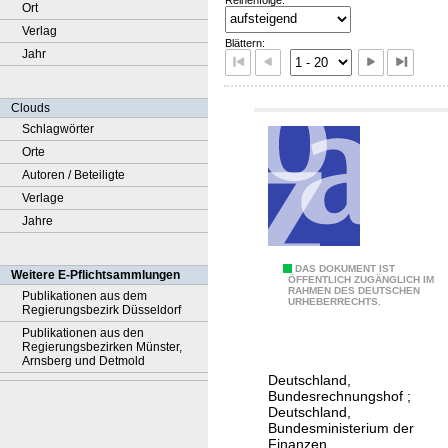
Ort
Verlag
Blättern:
Jahr
Clouds
Schlagwörter
Orte
Autoren / Beteiligte
Verlage
Jahre
A
DAS DOKUMENT IST
Weitere E-Pflichtsammlungen
ÖFFENTLICH ZUGÄNGLICH IM
RAHMEN DES DEUTSCHEN
b
Publikationen aus dem
URHEBERRECHTS.
Regierungsbezirk Düsseldorf
s
Publikationen aus den
c
Regierungsbezirken Münster,
Arnsberg und Detmold
h
Deutschland,
l
Bundesrechnungshof
;
i
Deutschland,
Bundesministerium der
e
Finanzen