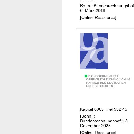
ß
Bonn : Bundesrechnungshof
e
6. März 2018
n
[Online Ressource]
d
e
M
i
t
t
e
i
A
DAS DOKUMENT IST
l
ÖFFENTLICH ZUGÄNGLICH IM
RAHMEN DES DEUTSCHEN
b
u
URHEBERRECHTS.
s
n
c
g
h
a
Kapitel 0903 Titel 532 45
l
n
[Bonn] :
i
d
Bundesrechnungshof, 18.
e
Dezember 2025
a
ß
[Online Ressource]
s