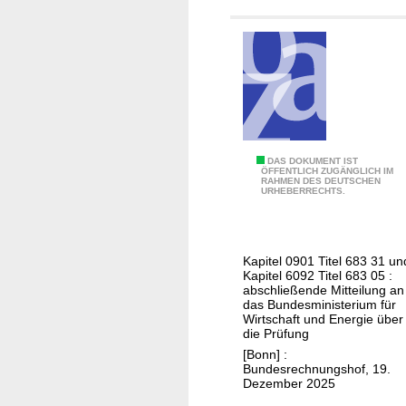
g
B
r
e
u
F
g
n
i
e
d
n
n
e
a
A
s
n
n
m
z
s
i
e
A
DAS DOKUMENT IST
p
n
ÖFFENTLICH ZUGÄNGLICH IM
n
RAHMEN DES DEUTSCHEN
u
r
i
URHEBERRECHTS.
ü
s
ü
s
b
g
c
t
e
a
h
e
r
Kapitel 0901 Titel 683 31 un
b
e
r
Kapitel 6092 Titel 683 05 :
d
e
abschließende Mitteilung an
v
i
i
das Bundesministerium für
n
o
u
Wirtschaft und Energie über
e
f
n
die Prüfung
m
P
ü
l
[Bonn] :
f
r
Bundesrechnungshof, 19.
r
e
ü
ü
Dezember 2025
d
i
r