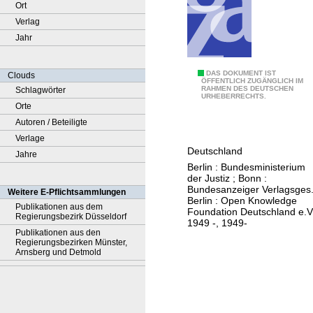
Ort
Verlag
Jahr
B
DAS DOKUMENT IST
Clouds
ÖFFENTLICH ZUGÄNGLICH IM
RAHMEN DES DEUTSCHEN
Schlagwörter
u
URHEBERRECHTS.
Orte
n
Autoren / Beteiligte
d
Verlage
e
Deutschland
Jahre
s
Berlin : Bundesministerium
g
der Justiz ; Bonn :
e
Bundesanzeiger Verlagsges.
Weitere E-Pflichtsammlungen
Berlin : Open Knowledge
s
Publikationen aus dem
Foundation Deutschland e.V
Regierungsbezirk Düsseldorf
e
1949 -, 1949-
Publikationen aus den
t
Regierungsbezirken Münster,
z
Arnsberg und Detmold
b
l
a