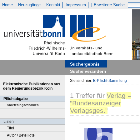
Home
Neuzugänge
Kontakt
Impressum
Erweiterte Suche
Suchergebnis
Suche verändern
Sie sind hier:
E-Pflicht-Sammlung
Elektronische Publikationen aus
dem Regierungsbezirk Köln
1
Treffer
für
Verlag =
Pflichtabgabe
"Bundesanzeiger
Ablieferungsverfahren
Verlagsges."
Listen
Titel
Autor / Beteiligte