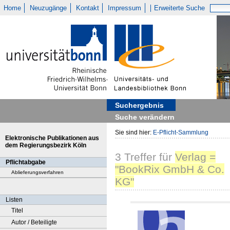
Home
Neuzugänge
Kontakt
Impressum
Erweiterte Suche
Suchergebnis
Suche verändern
Sie sind hier:
E-Pflicht-Sammlung
Elektronische Publikationen aus
dem Regierungsbezirk Köln
3
Treffer
für
Verlag =
Pflichtabgabe
"BookRix GmbH & Co.
Ablieferungsverfahren
KG"
Listen
Titel
Autor / Beteiligte