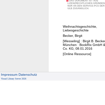
W
DAS DOKUMENT IST AUS
z
LIZENZRECHTLICHEN GRÜNDEN
m
NUR AN DEN SERVICE-PCS DER
e
e
ULB ZUGÄNGLICH.
e
i
p
h
h
t
e
n
e
r
Weihnachtsgeschichte,
a
e
Liebesgeschichte
s
c
r
Becker, Birgit
t
h
s
[Wesseling] : Birgit B. Becker
e
t
München : BookRix GmbH 
t
l
Co. KG, 08.01.2016
s
e
l
[Online Ressource]
w
l
e
u
l
n
n
e
f
d
n
ü
Impressum
Datenschutz
e
r
Visual Library Server 2026
r
d
B
i
e
e
n
t