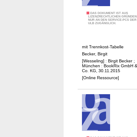
a
c
T
DAS DOKUMENT IST AUS
h
LIZENZRECHTLICHEN GRÜNDEN
NUR AN DEN SERVICE-PCS DER
r
e
ULB ZUGÄNGLICH.
e
n
n
:
n
e
mit Trennkost-Tabelle
k
i
Becker, Birgit
o
g
[Wesseling] : Birgit Becker ;
s
e
München : BookRix GmbH 
t
Co. KG, 30.11.2015
n
-
[Online Ressource]
e
e
N
i
a
g
t
e
u
n
r
e
c
R
r
e
e