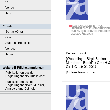
Ort
Verlag
Jahr
K
DAS DOKUMENT IST AUS
Clouds
LIZENZRECHTLICHEN GRÜNDEN
NUR AN DEN SERVICE-PCS DER
Schlagwörter
o
ULB ZUGÄNGLICH.
Orte
s
Autoren / Beteiligte
m
Verlage
e
Becker, Birgit
Jahre
t
[Wesseling] : Birgit Becker ;
i
München : BookRix GmbH 
k
Co. KG, 19.01.2016
Weitere E-Pflichtsammlungen
s
[Online Ressource]
Publikationen aus dem
Regierungsbezirk Düsseldorf
e
Publikationen aus den
l
Regierungsbezirken Münster,
b
Arnsberg und Detmold
e
r
m