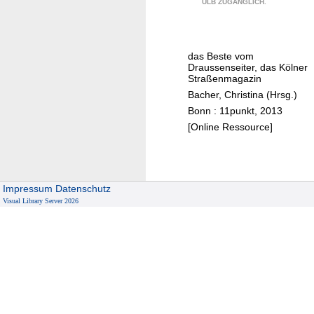
ULB ZUGÄNGLICH.
l
n
t
das Beste vom
r
Draussenseiter, das Kölner
o
Straßenmagazin
t
Bacher, Christina (Hrsg.)
z
Bonn : 11punkt, 2013
(
[Online Ressource]
t
)
A
Impressum
Datenschutz
r
Visual Library Server 2026
m
u
t