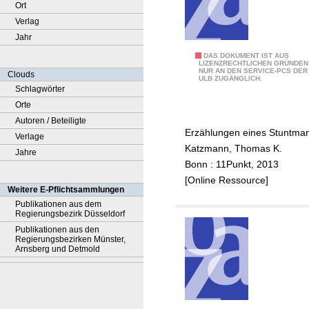
Ort
Verlag
Jahr
D
DAS DOKUMENT IST AUS
LIZENZRECHTLICHEN GRÜNDEN
NUR AN DEN SERVICE-PCS DER
i
Clouds
ULB ZUGÄNGLICH.
e
Schlagwörter
1
Orte
3
Autoren / Beteiligte
Erzählungen eines Stuntma
L
Verlage
Katzmann, Thomas K.
e
Jahre
Bonn : 11Punkt, 2013
b
[Online Ressource]
e
Weitere E-Pflichtsammlungen
n
Publikationen aus dem
Regierungsbezirk Düsseldorf
d
Publikationen aus den
e
Regierungsbezirken Münster,
s
Arnsberg und Detmold
K
a
t