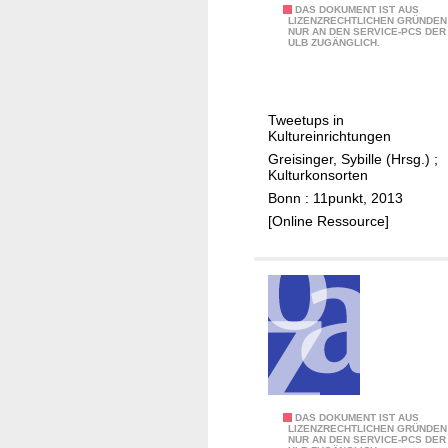
z
A
DAS DOKUMENT IST AUS
LIZENZRECHTLICHEN GRÜNDEN
e
NUR AN DEN SERVICE-PCS DER
l
ULB ZUGÄNGLICH.
l
y
o
Tweetups in
u
Kultureinrichtungen
t
Greisinger, Sybille (Hrsg.)
;
w
Kulturkonsorten
e
Bonn : 11punkt, 2013
e
[Online Ressource]
t
i
s
l
o
v
e
K
DAS DOKUMENT IST AUS
LIZENZRECHTLICHEN GRÜNDEN
NUR AN DEN SERVICE-PCS DER
ö