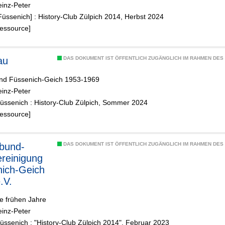
einz-Peter
Füssenich] : History-Club Zülpich 2014, Herbst 2024
Ressource]
au
DAS DOKUMENT IST ÖFFENTLICH ZUGÄNGLICH IM RAHMEN DE
und Füssenich-Geich 1953-1969
einz-Peter
Füssenich : History-Club Zülpich, Sommer 2024
Ressource]
bund-
DAS DOKUMENT IST ÖFFENTLICH ZUGÄNGLICH IM RAHMEN DE
ereinigung
ich-Geich
.V.
e frühen Jahre
einz-Peter
üssenich : "History-Club Zülpich 2014", Februar 2023