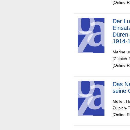
[Online 
Der Luftschiff-
Einsat
Düren-
1914-
Marine u
[Zülpich-
[Online 
Das Neffeltal und
seine
Müller, H
Zülpich-
[Online 