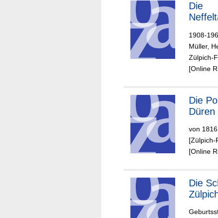
Die
Neffel
1908-1968
Müller, H
Zülpich-F
[Online 
Die Polizei in
Düren
von 1816
[Zülpich-
[Online 
Die Schlacht bei
Zülpic
Geburtss