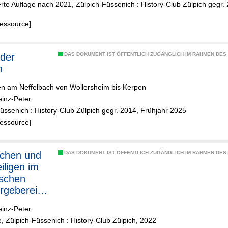
erte Auflage nach 2021, Zülpich-Füssenich : History-Club Zülpich geg
Ressource]
 der
DAS DOKUMENT IST ÖFFENTLICH ZUGÄNGLICH IM RAHMEN DE
n
en am Neffelbach von Wollersheim bis Kerpen
einz-Peter
üssenich : History-Club Zülpich gegr. 2014, Frühjahr 2025
Ressource]
DAS DOKUMENT IST ÖFFENTLICH ZUGÄNGLICH IM RAHMEN DE
iligen im
ischen
rgebereich
h
einz-Peter
e, Zülpich-Füssenich : History-Club Zülpich, 2022