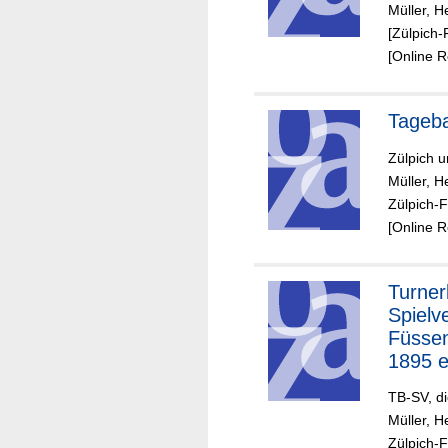
Müller, H
[Zülpich-
[Online 
Tageb
Zülpich 
Müller, H
Zülpich-
[Online 
Turner
Spielv
Füssen
1895 e
TB-SV, di
Müller, H
Zülpich-F