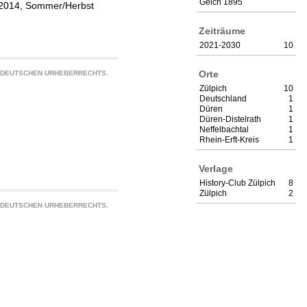
Geich 1895
r. 2014, Sommer/Herbst
Zeiträume
2021-2030
10
Orte
S DEUTSCHEN URHEBERRECHTS.
Zülpich
10
Deutschland
1
Düren
1
Düren-Distelrath
1
Neffelbachtal
1
Rhein-Erft-Kreis
1
Verlage
History-Club Zülpich
8
Zülpich
2
S DEUTSCHEN URHEBERRECHTS.