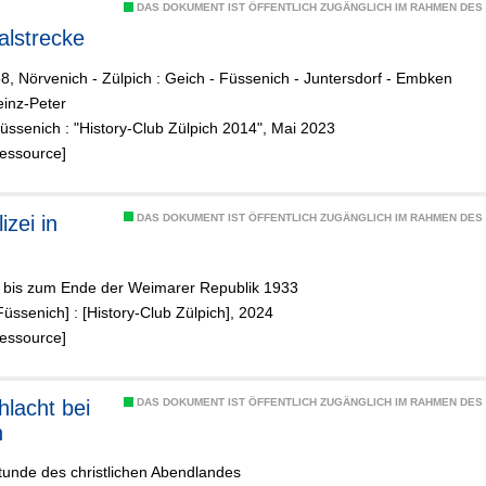
DAS DOKUMENT IST ÖFFENTLICH ZUGÄNGLICH IM RAHMEN DE
talstrecke
, Nörvenich - Zülpich : Geich - Füssenich - Juntersdorf - Embken
einz-Peter
üssenich : "History-Club Zülpich 2014", Mai 2023
Ressource]
DAS DOKUMENT IST ÖFFENTLICH ZUGÄNGLICH IM RAHMEN DE
 bis zum Ende der Weimarer Republik 1933
Füssenich] : [History-Club Zülpich], 2024
Ressource]
DAS DOKUMENT IST ÖFFENTLICH ZUGÄNGLICH IM RAHMEN DE
h
tunde des christlichen Abendlandes