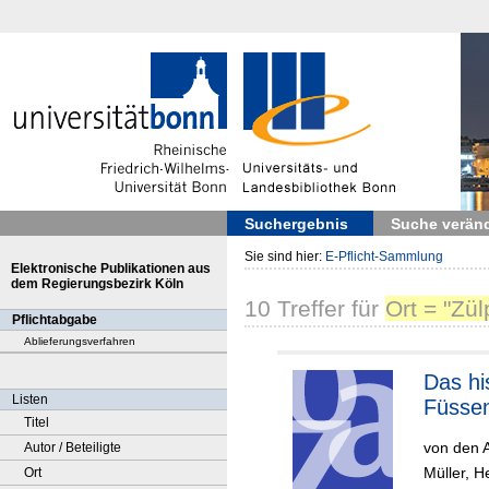
Suchergebnis
Suche verän
Sie sind hier:
E-Pflicht-Sammlung
Elektronische Publikationen aus
dem Regierungsbezirk Köln
10
Treffer
für
Ort = "Zü
Pflichtabgabe
Ablieferungsverfahren
Das historische
Listen
Füssen
Titel
von den 
Autor / Beteiligte
Müller, H
Ort