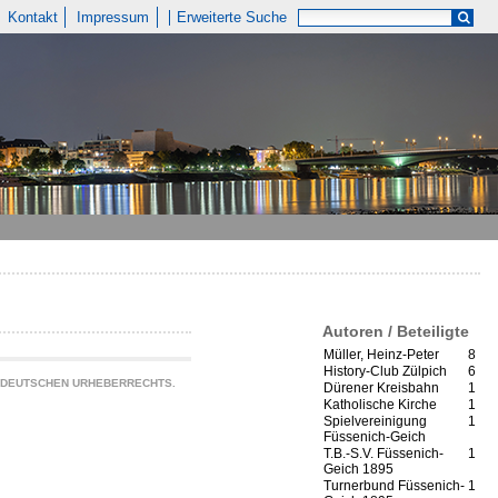
Kontakt
Impressum
Erweiterte Suche
Autoren / Beteiligte
Müller, Heinz-Peter
8
History-Club Zülpich
6
S DEUTSCHEN URHEBERRECHTS.
Dürener Kreisbahn
1
Katholische Kirche
1
Spielvereinigung
1
Füssenich-Geich
T.B.-S.V. Füssenich-
1
Geich 1895
Turnerbund Füssenich-
1