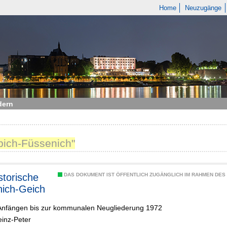
Home
Neuzugänge
dern
lpich-Füssenich"
DAS DOKUMENT IST ÖFFENTLICH ZUGÄNGLICH IM RAHMEN DE
ich-Geich
Anfängen bis zur kommunalen Neugliederung 1972
einz-Peter