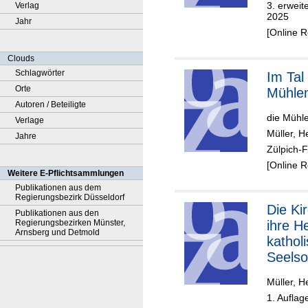
3. erweit
Verlag
2025
Jahr
[Online 
Clouds
Schlagwörter
Im Tal
Orte
Mühle
Autoren / Beteiligte
die Mühl
Verlage
Müller, H
Jahre
Zülpich-F
[Online 
Weitere E-Pflichtsammlungen
Publikationen aus dem
Regierungsbezirk Düsseldorf
Die Kirchen und
Publikationen aus den
Regierungsbezirken Münster,
ihre He
Arnsberg und Detmold
kathol
Seelso
Zülpic
Müller, H
1. Auflag