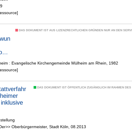
09
Ressource]
DAS DOKUMENT IST AUS LIZENZRECHTLICHEN GRÜNDEN NUR AN DEN SERVI
hwun
oge
ln-
heim : Evangelische Kirchengemeinde Mülheim am Rhein, 1982
im
Ressource]
attverfahr
DAS DOKUMENT IST ÖFFENTLICH ZUGÄNGLICH IM RAHMEN DE
lheimer
inklusive
stellung
Der>> Oberbürgermeister, Stadt Köln, 08.2013