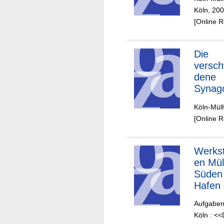
Köln, 20
[Online 
Die
versc
dene
Synag
von Kö
Köln-Mül
Mülhe
[Online 
Werkst
en Mü
Süden 
Hafen
Aufgaben
Köln : <<