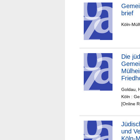
Gemei
brief
Köln-Mülh
Die jüdische
Gemei
Mülhei
Friedh
Goldau, 
Köln : G
[Online 
Jüdisc
und Ve
Köln-