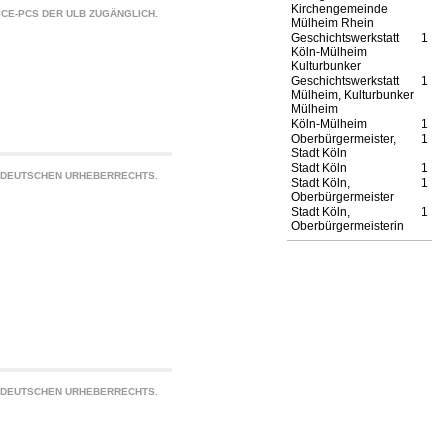
Kirchengemeinde
CE-PCS DER ULB ZUGÄNGLICH.
Mülheim Rhein
Geschichtswerkstatt
1
Köln-Mülheim
Kulturbunker
Geschichtswerkstatt
1
Mülheim, Kulturbunker
Mülheim
Köln-Mülheim
1
Oberbürgermeister,
1
Stadt Köln
Stadt Köln
1
S DEUTSCHEN URHEBERRECHTS.
Stadt Köln,
1
Oberbürgermeister
Stadt Köln,
1
Oberbürgermeisterin
S DEUTSCHEN URHEBERRECHTS.