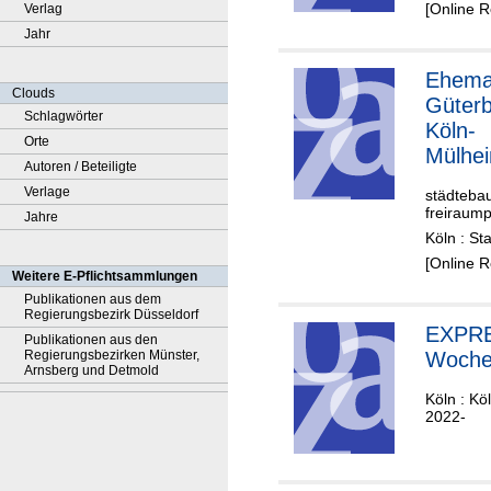
[Online 
Verlag
Jahr
Ehemal
Clouds
Güter
Schlagwörter
Köln-
Orte
Mülhe
Autoren / Beteiligte
nstraß
Verlage
städtebau
freiraum
Jahre
Köln : St
[Online 
Weitere E-Pflichtsammlungen
Publikationen aus dem
Regierungsbezirk Düsseldorf
EXPRE
Publikationen aus den
Regierungsbezirken Münster,
Woche
Arnsberg und Detmold
Köln : Kö
2022-