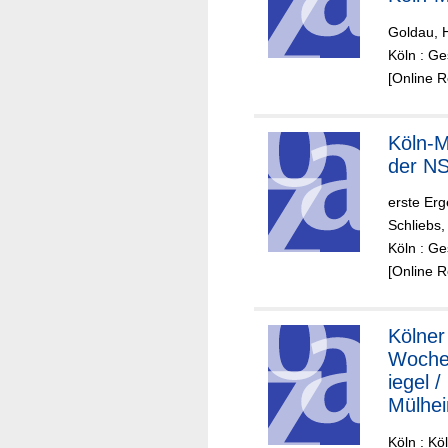
Goldau, 
Köln : Ge
[Online 
Köln-M
der NS
erste Er
Schliebs,
Köln : Ge
[Online 
Kölner
Woche
iegel /
Mülhe
Köln : Kö