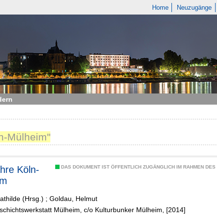
Home
Neuzugänge
dern
ln-Mülheim"
hre Köln-
DAS DOKUMENT IST ÖFFENTLICH ZUGÄNGLICH IM RAHMEN DE
im
athilde (Hrsg.)
;
Goldau, Helmut
schichtswerkstatt Mülheim, c/o Kulturbunker Mülheim, [2014]