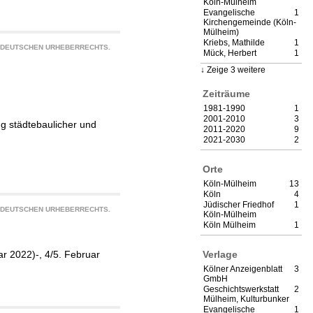
Köln-Mülheim
Evangelische
1
Kirchengemeinde (Köln-
Mülheim)
Kriebs, Mathilde
1
S DEUTSCHEN URHEBERRECHTS.
Mück, Herbert
1
Zeige 3 weitere
Zeiträume
1981-1990
1
2001-2010
3
ng städtebaulicher und
2011-2020
9
2021-2030
2
Orte
Köln-Mülheim
13
Köln
4
Jüdischer Friedhof
1
S DEUTSCHEN URHEBERRECHTS.
Köln-Mülheim
Köln Mülheim
1
Verlage
r 2022)-, 4/5. Februar
Kölner Anzeigenblatt
3
GmbH
Geschichtswerkstatt
2
Mülheim, Kulturbunker
Evangelische
1