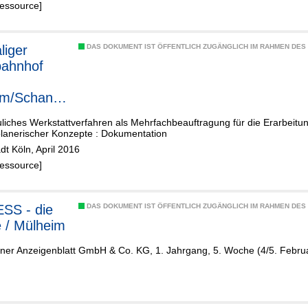
Ressource]
iger
DAS DOKUMENT IST ÖFFENTLICH ZUGÄNGLICH IM RAHMEN DE
bahnhof
im/Schanze
e
liches Werkstattverfahren als Mehrfachbeauftragung für die Erarbeitu
planerischer Konzepte : Dokumentation
adt Köln, April 2016
Ressource]
SS - die
DAS DOKUMENT IST ÖFFENTLICH ZUGÄNGLICH IM RAHMEN DE
 / Mülheim
lner Anzeigenblatt GmbH & Co. KG, 1. Jahrgang, 5. Woche (4/5. Februa