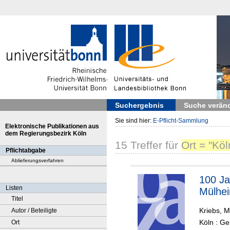
Suchergebnis
Suche verän
Sie sind hier:
E-Pflicht-Sammlung
Elektronische Publikationen aus
dem Regierungsbezirk Köln
15
Treffer
für
Ort = "Kö
Pflichtabgabe
Ablieferungsverfahren
100 Ja
Listen
Mülhe
Titel
Kriebs, M
Autor / Beteiligte
Köln : Ge
Ort