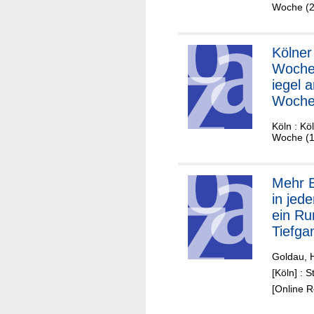
Woche (2
Kölner
Woche
iegel 
Woche
de /
Köln : Kö
Mülhe
Woche (1
Mehr 
in jede
ein Ru
Tiefga
Mülhe
Goldau, 
[Köln] : 
[Online 