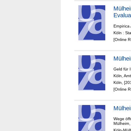
Mülhe
Evalua
Empirica
Köln : St
[Online 
Mülhe
Geld für 
Köln, Amt
Köln, [20
[Online 
Mülhe
Wege öff
Mülheim,
Köln-Mül