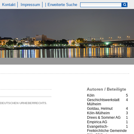
Kontakt
Impressum
Erweiterte Suche
Autoren / Beteiligte
Köln
5
Geschichtswerkstatt
4
S DEUTSCHEN URHEBERRECHTS.
Mülheim
Goldau, Helmut
4
Köln-Mülheim
3
Drees & Sommer AG
1
Empirica AG
1
Evangelisch-
1
Freikirchliche Gemeinde