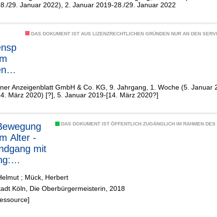
8./29. Januar 2022), 2. Januar 2019-28./29. Januar 2022
DAS DOKUMENT IST AUS LIZENZRECHTLICHEN GRÜNDEN NUR AN DEN SERVI
nsp
am
nen
lner Anzeigenblatt GmbH & Co. KG, 9. Jahrgang, 1. Woche (5. Januar 
im
4. März 2020) [?], 5. Januar 2019-[14. März 2020?]
Bewegung
DAS DOKUMENT IST ÖFFENTLICH ZUGÄNGLICH IM RAHMEN DE
m Alter -
ndgang mit
ng:
im
Helmut
;
Mück, Herbert
Stadt Köln, Die Oberbürgermeisterin, 2018
Ressource]