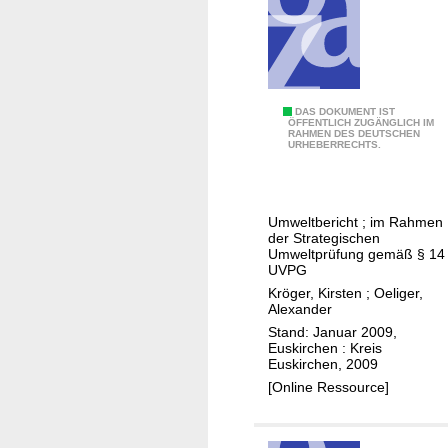
l
u
s
s
z
L
DAS DOKUMENT IST
u
ÖFFENTLICH ZUGÄNGLICH IM
RAHMEN DES DEUTSCHEN
a
m
URHEBERRECHTS.
n
.
d
.
s
.
Umweltbericht ; im Rahmen
c
/
der Strategischen
h
Umweltprüfung gemäß § 14
S
UVPG
a
t
Kröger, Kirsten
;
Oeliger,
f
a
Alexander
t
d
Stand: Januar 2009,
s
Euskirchen : Kreis
t
Euskirchen, 2009
p
S
[Online Ressource]
l
c
a
h
n
l