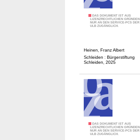
l
S
c
h
E
DAS DOKUMENT IST AUS
LIZENZRECHTLICHEN GRÜNDEN
l
NUR AN DEN SERVICE-PCS DER
i
ULB ZUGÄNGLICH.
e
n
i
M
d
a
Heinen, Franz Albert
e
h
Schleiden : Bürgerstiftung
n
n
Schleiden, 2025
]
m
a
l
f
ü
r
d
i
e
N
DAS DOKUMENT IST AUS
LIZENZRECHTLICHEN GRÜNDEN
g
NUR AN DEN SERVICE-PCS DER
S
ULB ZUGÄNGLICH.
a
-