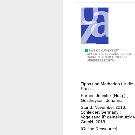
n
f
o
a
k
t
u
e
B
DAS DOKUMENT IST
ÖFFENTLICH ZUGÄNGLICH IM
l
RAHMEN DES DEUTSCHEN
y
URHEBERRECHTS.
l
t
/
h
S
e
Tipps und Methoden für die
c
c
Praxis
h
h
Farber, Jennifer (Hrsg.)
;
l
a
Gesthuysen, Johanna
e
n
Stand: November 2018,
Schleiden/Germany :
i
g
Vogelsang IP gemeinnützige
d
e
GmbH, 2019
e
-
[Online Ressource]
n