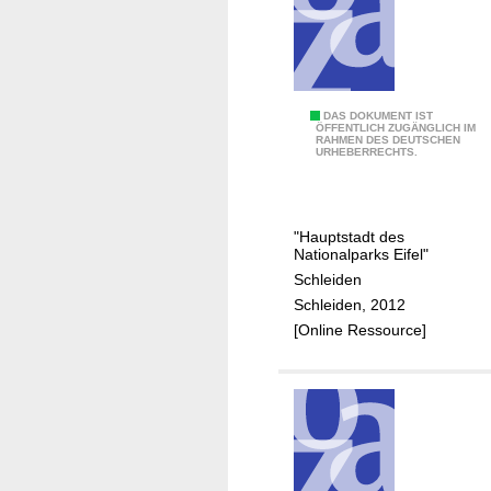
h
t
/
N
a
L
DAS DOKUMENT IST
ÖFFENTLICH ZUGÄNGLICH IM
t
RAHMEN DES DEUTSCHEN
e
URHEBERRECHTS.
i
i
o
t
n
b
"Hauptstadt des
a
i
Nationalparks Eifel"
l
l
Schleiden
p
d
Schleiden, 2012
a
/
[Online Ressource]
r
[
k
S
E
t
i
a
f
d
e
t