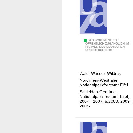
3
e
6
i
a
d
"
e
S
n
c
L
DAS DOKUMENT IST
h
ÖFFENTLICH ZUGÄNGLICH IM
RAHMEN DES DEUTSCHEN
e
URHEBERRECHTS.
l
i
e
s
i
t
d
Wald, Wasser, Wildnis
u
e
Nordrhein-Westfalen,
n
Nationalparkforstamt Eifel
n
g
Schleiden-Gemünd :
"
s
Nationalparkforstamt Eifel,
2004 - 2007; 5.2008; 2009 -
b
2004-
e
r
i
c