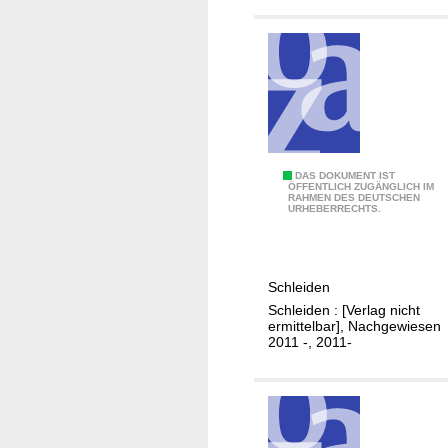
E
r
i
n
n
e
r
u
E
DAS DOKUMENT IST
n
ÖFFENTLICH ZUGÄNGLICH IM
RAHMEN DES DEUTSCHEN
n
g
URHEBERRECHTS.
e
s
r
k
g
u
Schleiden
i
l
Schleiden : [Verlag nicht
e
t
ermittelbar], Nachgewiesen
b
2011 -, 2011-
u
e
r
r
g
i
e
c
m