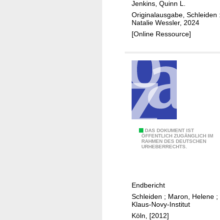
g
Jenkins, Quinn L.
o
n
e
Originalausgabe, Schleiden 
n
y
l
Natalie Wessler, 2024
z
o
s
[Online Ressource]
e
u
a
p
r
n
t
l
g
/
o
I
S
v
P
t
e
a
d
t
I
DAS DOKUMENT IST
ÖFFENTLICH ZUGÄNGLICH IM
S
RAHMEN DES DEUTSCHEN
n
URHEBERRECHTS.
c
t
h
e
l
g
Endbericht
e
r
Schleiden
;
Maron, Helene
;
i
i
Klaus-Novy-Institut
d
e
Köln, [2012]