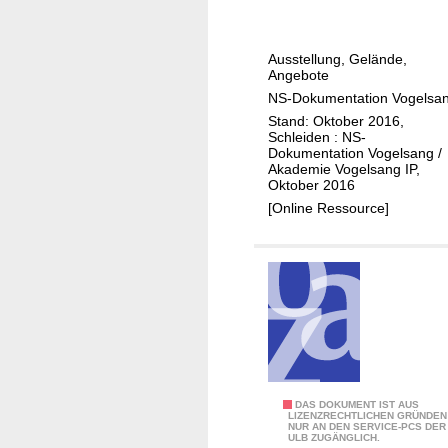
n
D
z
o
Ausstellung, Gelände,
e
k
Angebote
S
u
NS-Dokumentation Vogelsa
t
m
Stand: Oktober 2016,
a
e
Schleiden : NS-
Dokumentation Vogelsang /
d
n
Akademie Vogelsang IP,
t
t
Oktober 2016
a
[Online Ressource]
t
i
o
n
V
o
g
e
R
DAS DOKUMENT IST AUS
l
LIZENZRECHTLICHEN GRÜNDEN
NUR AN DEN SERVICE-PCS DER
a
s
ULB ZUGÄNGLICH.