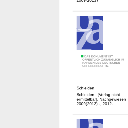
2009-2013?
t
P
S
c
h
l
e
i
d
e
J
DAS DOKUMENT IST
ÖFFENTLICH ZUGÄNGLICH IM
n
RAHMEN DES DEUTSCHEN
a
URHEBERRECHTS.
h
r
e
Schleiden
s
Schleiden : [Verlag nicht
a
ermittelbar], Nachgewiesen
b
2009(2012) -, 2012-
s
c
h