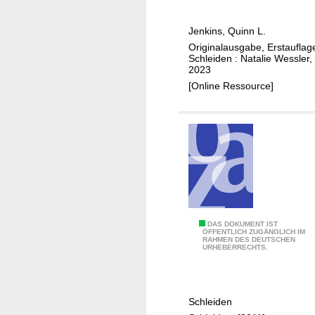
e
m
Jenkins, Quinn L.
e
Originalausgabe, Erstauflag
f
Schleiden : Natalie Wessler,
r
2023
o
[Online Ressource]
m
f
a
l
l
i
n
g
T
DAS DOKUMENT IST
ÖFFENTLICH ZUGÄNGLICH IM
RAHMEN DES DEUTSCHEN
i
URHEBERRECHTS.
p
p
s
Schleiden
u