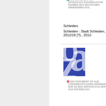
g
H
e
ÖFFENTLICH ZUGÄNGLICH IM
m
RAHMEN DES DEUTSCHEN
a
r
URHEBERRECHTS.
i
u
n
t
s
a
H
h
t
Schleiden
a
a
i
Schleiden : Stadt Schleiden,
u
l
o
2012/18 [?]-, 2012-
s
t
n
h
s
a
a
s
l
l
i
e
t
c
n
s
h
P
p
e
l
l
r
a
a
u
H
DAS DOKUMENT IST AUS
t
LIZENZRECHTLICHEN GRÜNDEN
n
n
NUR AN DEN SERVICE-PCS DER
i
z
ULB ZUGÄNGLICH.
.
g
g
V
.
s
h
o
.
k
o