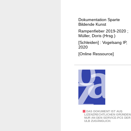
m
a
p
n
e
g
Dokumentation Sparte
n
Bildende Kunst
f
Rampenfieber 2019-2020
;
i
Müller, Doris (Hrsg.)
e
[Schleiden] : Vogelsang IP,
2020
b
[Online Ressource]
e
r
1
9
/
2
0
S
DAS DOKUMENT IST AUS
LIZENZRECHTLICHEN GRÜNDEN
NUR AN DEN SERVICE-PCS DER
a
ULB ZUGÄNGLICH.
v