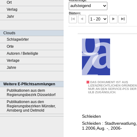
Ort
Verlag
Blättern:
Jahr
Clouds
Schlagwörter
Orte
Autoren / Beteiligte
Verlage
Jahre
B
DAS DOKUMENT IST AUS
Weitere E-Pflichtsammlungen
LIZENZRECHTLICHEN GRÜNDEN
NUR AN DEN SERVICE-PCS DER
ü
Publikationen aus dem
ULB ZUGÄNGLICH.
Regierungsbezirk Düsseldorf
r
Publikationen aus den
g
Regierungsbezirken Münster,
Arnsberg und Detmold
e
Schleiden
r
Schleiden : Stadtverwatlung,
-
1.2006,Aug. -, 2006-
I