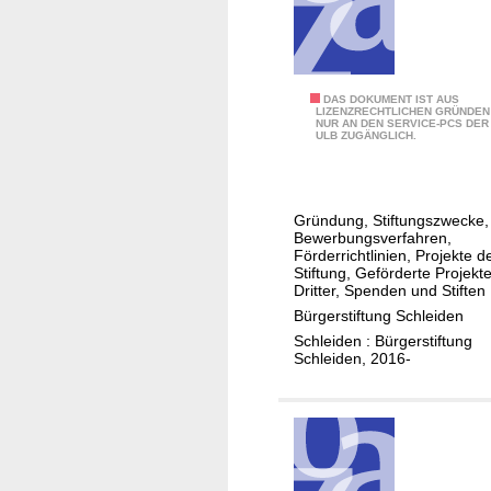
h
e
t
i
/
n
S
s
G
DAS DOKUMENT IST AUS
t
a
LIZENZRECHTLICHEN GRÜNDEN
NUR AN DEN SERVICE-PCS DER
e
a
m
ULB ZUGÄNGLICH.
s
d
g
c
t
e
h
S
s
Gründung, Stiftungszwecke,
ä
c
t
Bewerbungsverfahren,
f
Förderrichtlinien, Projekte d
h
a
Stiftung, Geförderte Projekt
t
l
l
Dritter, Spenden und Stiften
s
e
t
Bürgerstiftung Schleiden
b
i
e
Schleiden : Bürgerstiftung
e
Schleiden, 2016-
d
n
r
e
i
n
c
h
t