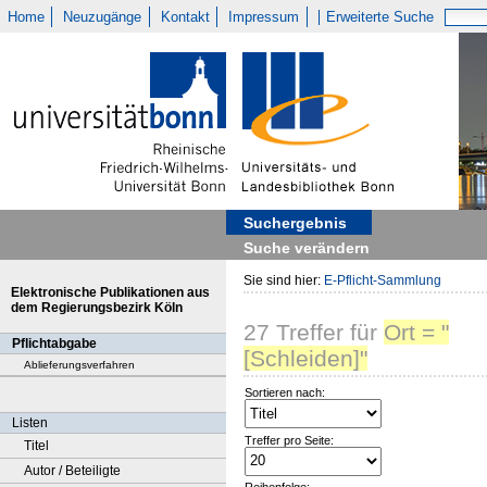
Home
Neuzugänge
Kontakt
Impressum
Erweiterte Suche
Suchergebnis
Suche verändern
Sie sind hier:
E-Pflicht-Sammlung
Elektronische Publikationen aus
dem Regierungsbezirk Köln
27
Treffer
für
Ort = "
Pflichtabgabe
[Schleiden]"
Ablieferungsverfahren
Sortieren nach:
Listen
Treffer pro Seite:
Titel
Autor / Beteiligte
Reihenfolge: