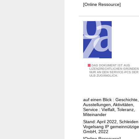
e
r
[Online Ressource]
n
t
e
s
k
o
m
m
u
n
I
DAS DOKUMENT IST AUS
LIZENZRECHTLICHEN GRÜNDEN
a
NUR AN DEN SERVICE-PCS DER
n
ULB ZUGÄNGLICH.
l
t
e
e
s
r
auf einen Blick : Geschichte,
K
n
Ausstellungen, Aktivitäten,
l
a
Service : Vielfalt, Toleranz,
Miteinander
i
t
Stand: April 2022, Schleiden 
m
i
Vogelsang IP gemeinnützige
a
o
GmbH, 2022
s
n
[Online Ressource]