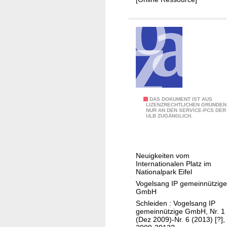
c
a
h
l
u
e
t
r
z
P
k
l
o
a
n
t
i
DAS DOKUMENT IST AUS
z
z
LIZENZRECHTLICHEN GRÜNDEN
NUR AN DEN SERVICE-PCS DER
p
e
V
ULB ZUGÄNGLICH.
.
p
o
n
t
g
e
d
e
Neuigkeiten vom
w
e
l
Internationalen Platz im
s
r
Nationalpark Eifel
s
S
Vogelsang IP gemeinnützige
a
GmbH
t
n
Schleiden : Vogelsang IP
a
g
gemeinnützige GmbH, Nr. 1
d
I
(Dez 2009)-Nr. 6 (2013) [?],