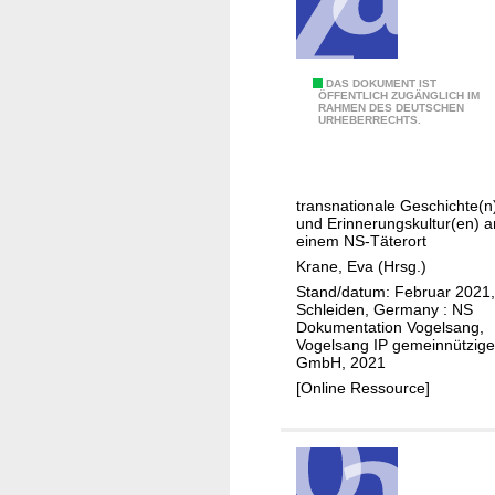
.
.
.
G
DAS DOKUMENT IST
ÖFFENTLICH ZUGÄNGLICH IM
RAHMEN DES DEUTSCHEN
r
URHEBERRECHTS.
e
n
z
transnationale Geschichte(n
ü
und Erinnerungskultur(en) a
b
einem NS-Täterort
e
Krane, Eva (Hrsg.)
r
Stand/datum: Februar 2021,
Schleiden, Germany : NS
g
Dokumentation Vogelsang,
r
Vogelsang IP gemeinnützige
GmbH, 2021
e
[Online Ressource]
i
f
e
n