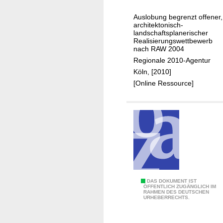
l
Auslobung begrenzt offener,
a
architektonisch-
B
landschaftsplanerischer
Realisierungswettbewerb
l
nach RAW 2004
a
Regionale 2010-Agentur
n
Köln, [2010]
k
[Online Ressource]
e
n
h
e
i
m
:
DAS DOKUMENT IST
ÖFFENTLICH ZUGÄNGLICH IM
RAHMEN DES DEUTSCHEN
V
URHEBERRECHTS.
i
l