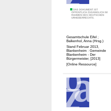
e
f
m
ü
P
DAS DOKUMENT IST
e
ÖFFENTLICH ZUGÄNGLICH IM
r
RAHMEN DES DEUTSCHEN
ä
i
URHEBERRECHTS.
d
d
n
a
a
d
s
g
e
H
Gesamtschule Eifel
;
o
B
Balkenhol, Anna (Hrsg.)
a
g
l
Stand Februar 2013,
u
i
Blankenheim : Gemeinde
a
s
Blankenheim - Der
s
n
h
Bürgermeister, [2013]
c
k
a
[Online Ressource]
h
e
l
e
n
t
s
h
s
K
e
j
o
i
a
n
m
h
z
.
r
e
.
.