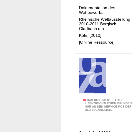
l
Dokumentation des
a
Wettbewerbs
B
Rheinische Weltausstellung
l
2010-2011 Bergisch
Gladbach u.a.
a
Köln, [2010]
n
[Online Ressource]
k
e
n
h
e
i
m
W
DAS DOKUMENT IST AUS
LIZENZRECHTLICHEN GRÜNDEN
NUR AN DEN SERVICE-PCS DER
a
ULB ZUGÄNGLICH.
n
d
e