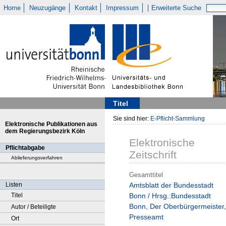
Home
Neuzugänge
Kontakt
Impressum
Erweiterte Suche
Titel
Sie sind hier:
E-Pflicht-Sammlung
Elektronische Publikationen aus
dem Regierungsbezirk Köln
Elektronische
Pflichtabgabe
Zeitschrift
Ablieferungsverfahren
Gesamttitel
Listen
Amtsblatt der Bundesstadt
Titel
Bonn / Hrsg.:Bundesstadt
Bonn, Der Oberbürgermeister,
Autor / Beteiligte
Presseamt
Ort