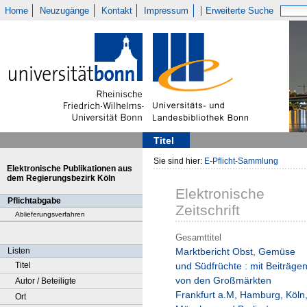
Home
Neuzugänge
Kontakt
Impressum
Erweiterte Suche
Titel
Sie sind hier:
E-Pflicht-Sammlung
Elektronische Publikationen aus
dem Regierungsbezirk Köln
Elektronische
Pflichtabgabe
Zeitschrift
Ablieferungsverfahren
Gesamttitel
Listen
Marktbericht Obst, Gemüse
Titel
und Südfrüchte : mit Beiträge
von den Großmärkten
Autor / Beteiligte
Frankfurt a.M, Hamburg, Köln
Ort