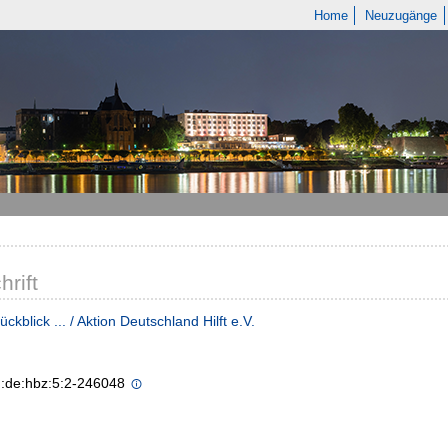
Home
Neuzugänge
hrift
ckblick ... / Aktion Deutschland Hilft e.V.
n:de:hbz:5:2-246048