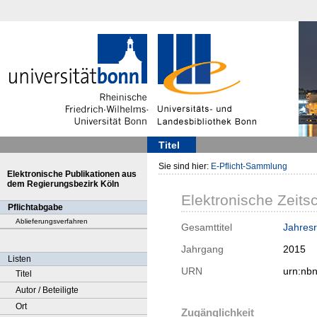
Titel
Sie sind hier:
E-Pflicht-Sammlung
Elektronische Publikationen aus
dem Regierungsbezirk Köln
Elektronische Zeitsc
Pflichtabgabe
Ablieferungsverfahren
Gesamttitel
Jahresrü
Jahrgang
2015
Listen
URN
urn:nb
Titel
Autor / Beteiligte
Ort
Zugänglichkeit