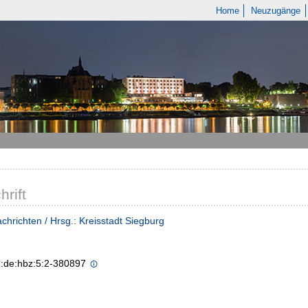
Home
Neuzugänge
hrift
chrichten / Hrsg.: Kreisstadt Siegburg
n:de:hbz:5:2-380897