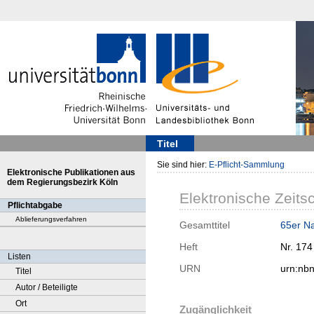
Titel
Sie sind hier:
E-Pflicht-Sammlung
Elektronische Publikationen aus
dem Regierungsbezirk Köln
Elektronische Zeitsc
Pflichtabgabe
Ablieferungsverfahren
Gesamttitel
65er Na
Heft
Nr. 174
Listen
URN
urn:nb
Titel
Autor / Beteiligte
Ort
Zugänglichkeit