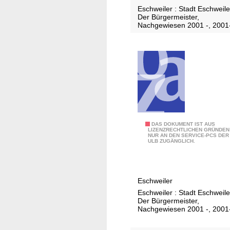
Eschweiler : Stadt Eschweile
Der Bürgermeister,
Nachgewiesen 2001 -, 2001
2
DAS DOKUMENT IST AUS
LIZENZRECHTLICHEN GRÜNDEN
NUR AN DEN SERVICE-PCS DER
0
ULB ZUGÄNGLICH.
1
5
,
Eschweiler
1
Eschweiler : Stadt Eschweile
-
Der Bürgermeister,
2
Nachgewiesen 2001 -, 2001
4