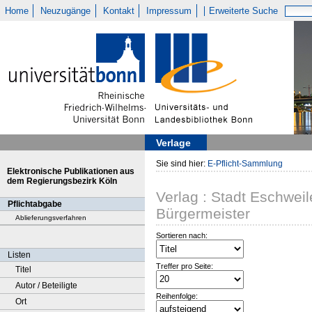
Home
Neuzugänge
Kontakt
Impressum
Erweiterte Suche
Verlage
Sie sind hier:
E-Pflicht-Sammlung
Elektronische Publikationen aus
dem Regierungsbezirk Köln
Verlag : Stadt Eschweil
Pflichtabgabe
Bürgermeister
Ablieferungsverfahren
Sortieren nach:
Listen
Treffer pro Seite:
Titel
Autor / Beteiligte
Reihenfolge:
Ort