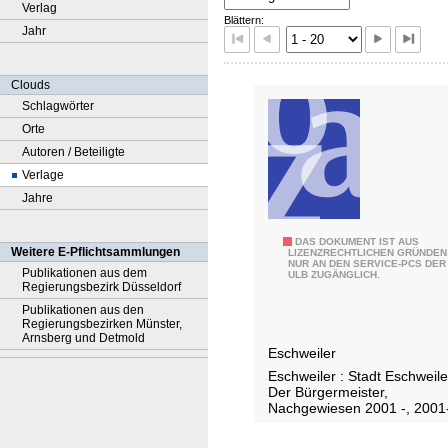
Verlag
Blättern:
Jahr
Clouds
Schlagwörter
Orte
Autoren / Beteiligte
Verlage
Jahre
A
DAS DOKUMENT IST AUS
Weitere E-Pflichtsammlungen
LIZENZRECHTLICHEN GRÜNDEN
NUR AN DEN SERVICE-PCS DER
m
Publikationen aus dem
ULB ZUGÄNGLICH.
Regierungsbezirk Düsseldorf
t
Publikationen aus den
s
Regierungsbezirken Münster,
b
Arnsberg und Detmold
Eschweiler
l
Eschweiler : Stadt Eschweile
a
Der Bürgermeister,
t
Nachgewiesen 2001 -, 2001
t