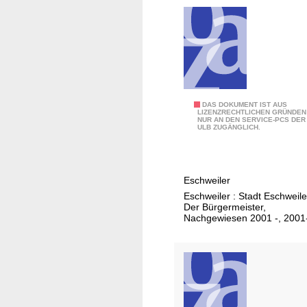
d
e
r
S
t
a
d
2
DAS DOKUMENT IST AUS
t
LIZENZRECHTLICHEN GRÜNDEN
NUR AN DEN SERVICE-PCS DER
0
E
ULB ZUGÄNGLICH.
0
s
1
c
h
Eschweiler
w
Eschweiler : Stadt Eschweile
Der Bürgermeister,
e
Nachgewiesen 2001 -, 2001
i
l
e
r