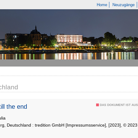
Home
Neuzugänge
chland
ill the end
DAS DOKUMENT IST AUS
lia
g, Deutschland : tredition GmbH [Impressumsservice], [2023], © 2023