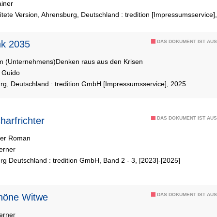
ainer
tete Version, Ahrensburg, Deutschland : tredition [Impressumsservice]
nk 2035
DAS DOKUMENT IST AUS
m (Unternehmens)Denken raus aus den Krisen
 Guido
rg, Deutschland : tredition GmbH [Impressumsservice], 2025
 Scharfrichter
DAS DOKUMENT IST AUS
cher Roman
erner
g Deutschland : tredition GmbH, Band 2 - 3, [2023]-[2025]
 schöne Witwe
DAS DOKUMENT IST AUS
erner