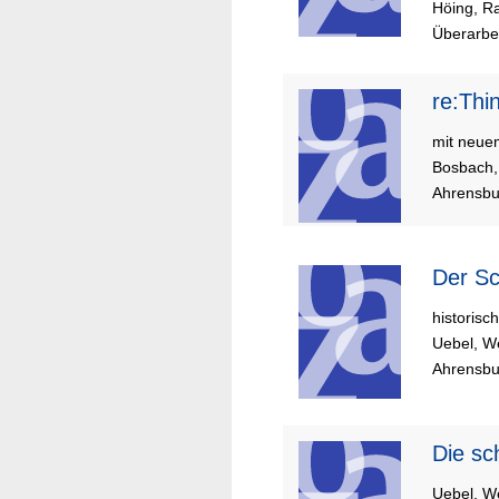
Höing, R
Überarbei
re:Thi
mit neue
Bosbach,
Ahrensbu
Der
historis
Uebel, W
Ahrensbur
Die
Uebel, W