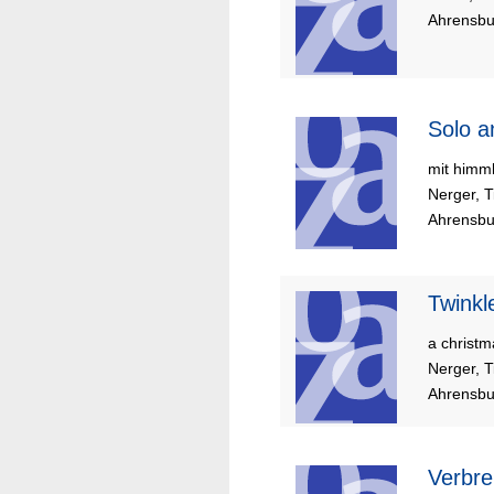
Ahrensbu
Solo a
mit himml
Nerger, T
Ahrensbur
Twinkl
a christm
Nerger, T
Ahrensbur
Verbre