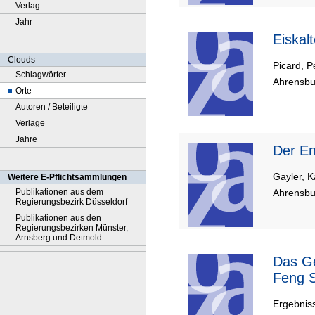
Verlag
Jahr
Eiskal
Clouds
Picard, P
Schlagwörter
Ahrensbur
Orte
Autoren / Beteiligte
Verlage
Jahre
Der
Gayler, K
Weitere E-Pflichtsammlungen
Ahrensbur
Publikationen aus dem
Regierungsbezirk Düsseldorf
Publikationen aus den
Regierungsbezirken Münster,
Arnsberg und Detmold
Das Gewebe der Welt - Geobiologie,
Feng S
Ergebnis