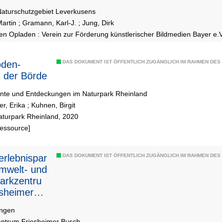
Naturschutzgebiet Leverkusens
artin
;
Gramann, Karl-J.
;
Jung, Dirk
n Opladen : Verein zur Förderung künstlerischer Bildmedien Bayer e.
DAS DOKUMENT IST ÖFFENTLICH ZUGÄNGLICH IM RAHMEN DE
 der Börde
nte und Entdeckungen im Naturpark Rheinland
er, Erika
;
Kuhnen, Birgit
aturpark Rheinland, 2020
Ressource]
rlebnispar
DAS DOKUMENT IST ÖFFENTLICH ZUGÄNGLICH IM RAHMEN DE
mwelt- und
arkzentru
sheimer
ungen
ntrum Friesheimer Busch