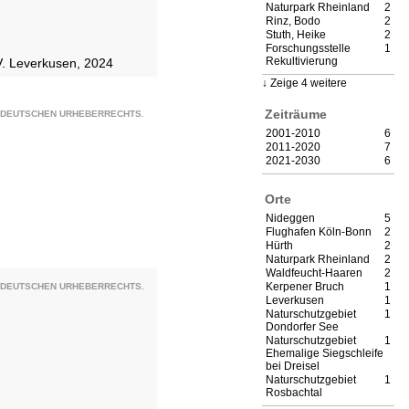
Naturpark Rheinland
2
Rinz, Bodo
2
Stuth, Heike
2
Forschungsstelle
1
Rekultivierung
V. Leverkusen, 2024
Zeige 4 weitere
Zeiträume
S DEUTSCHEN URHEBERRECHTS.
2001-2010
6
2011-2020
7
2021-2030
6
Orte
Nideggen
5
Flughafen Köln-Bonn
2
Hürth
2
Naturpark Rheinland
2
Waldfeucht-Haaren
2
Kerpener Bruch
1
S DEUTSCHEN URHEBERRECHTS.
Leverkusen
1
Naturschutzgebiet
1
Dondorfer See
Naturschutzgebiet
1
Ehemalige Siegschleife
bei Dreisel
Naturschutzgebiet
1
Rosbachtal