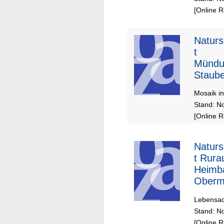
[Online 
Naturs
t
Mündu
Staub
Oberm
Mosaik i
Stand: No
[Online 
Naturs
t Rura
Heimba
Oberm
Lebensad
Stand: No
[Online 