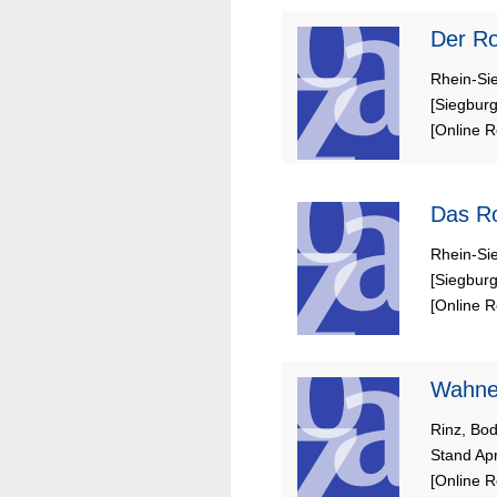
De
Rhein-Si
[Siegburg
[Online 
Da
Rhein-Si
[Siegburg
[Online 
Wahne
Rinz, Bod
Stand Apr
[Online 