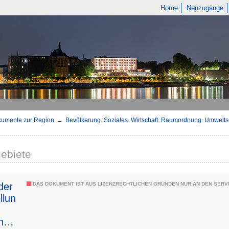
Home
Neuzugänge
umente zur Region
→
Bevölkerung. Soziales. Wirtschaft. Raumordnung. Umwelts
ebiete
der
DAS DOKUMENT IST AUS LIZENZRECHTLICHEN GRÜNDEN NUR AN DEN SERVI
llun
nbor