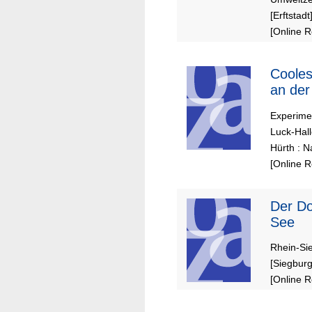
[Erftstadt
[Online 
Coole
an der
Experime
Luck-Hall
Hürth : N
[Online 
Der Dondorfer
See
Rhein-Si
[Siegburg
[Online 