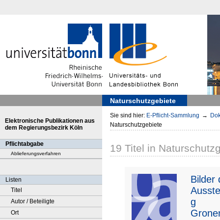
Naturschutzgebiete
Sie sind hier:
E-Pflicht-Sammlung
→
Dok
Elektronische Publikationen aus
Naturschutzgebiete
dem Regierungsbezirk Köln
Pflichtabgabe
19
Titel
in
Naturschutzg
Ablieferungsverfahren
Bilder 
Listen
Ausste
Titel
g
Autor / Beteiligte
Grone
Ort