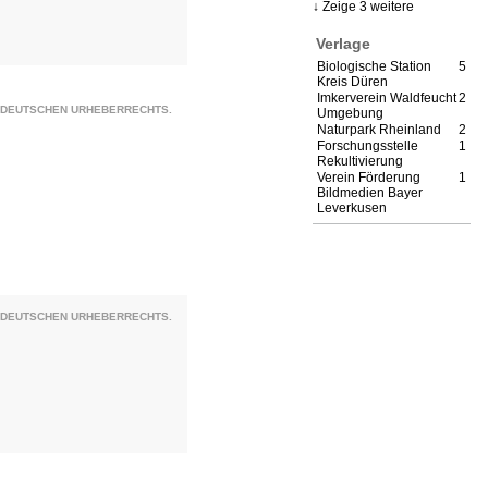
Zeige 3 weitere
Verlage
Biologische Station
5
Kreis Düren
Imkerverein Waldfeucht
2
S DEUTSCHEN URHEBERRECHTS.
Umgebung
Naturpark Rheinland
2
Forschungsstelle
1
Rekultivierung
Verein Förderung
1
Bildmedien Bayer
Leverkusen
S DEUTSCHEN URHEBERRECHTS.