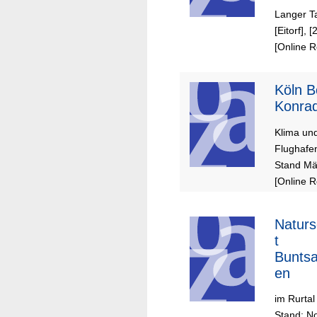
Langer Ta
[Eitorf], 
[Online 
Köln B
Konra
Klima un
Flughafe
Stand Mä
[Online 
Naturs
t
Buntsa
en
im Rurta
Stand: No