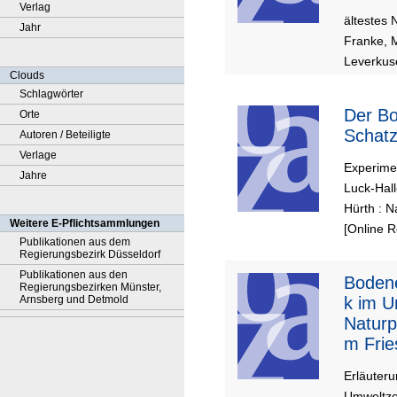
n
Verlag
ältestes 
Jahr
Franke, M
Leverkuse
Clouds
Schlagwörter
Der Boden-
Orte
Schatz
Autoren / Beteiligte
Verlage
Experime
Jahre
Luck-Hall
Hürth : N
Weitere E-Pflichtsammlungen
[Online 
Publikationen aus dem
Regierungsbezirk Düsseldorf
Publikationen aus den
Bodene
Regierungsbezirken Münster,
Arnsberg und Detmold
k im U
Naturp
m Frie
Busch
Erläuter
Umweltze