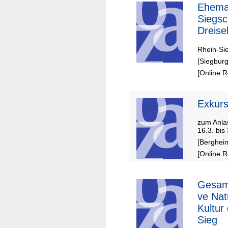
Ehema
Siegsc
Dreise
Rhein-Si
[Siegburg
[Online 
Exkurs
zum Anlas
16.3. bis
[Bergheim
[Online 
Gesam
ve Nat
Kultur
Sieg