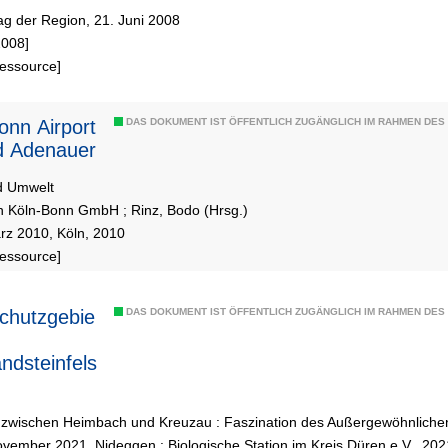
g der Region, 21. Juni 2008
[2008]
Ressource]
onn Airport
DAS DOKUMENT IST ÖFFENTLICH ZUGÄNGLICH IM RAHMEN DE
d Adenauer
d Umwelt
n Köln-Bonn GmbH
;
Rinz, Bodo (Hrsg.)
rz 2010, Köln, 2010
Ressource]
chutzgebie
DAS DOKUMENT IST ÖFFENTLICH ZUGÄNGLICH IM RAHMEN DE
ndsteinfels
l zwischen Heimbach und Kreuzau : Faszination des Außergewöhnliche
vember 2021, Nideggen : Biologische Station im Kreis Düren e.V., 202