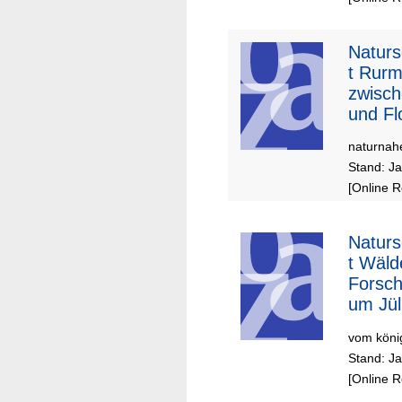
Naturs
t Rur
zwisch
und Fl
naturnahe
Stand: Ja
[Online 
Naturs
t Wäld
Forsch
um Jül
vom köni
Stand: Ja
[Online 