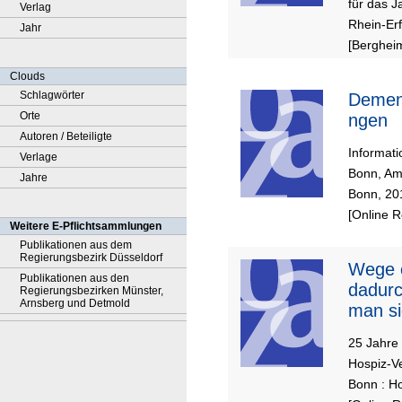
für das Ja
Verlag
Rhein-Erf
Jahr
[Bergheim
Clouds
Schlagwörter
Demen
Orte
ngen
Autoren / Beteiligte
Informat
Verlage
Bonn, Am
Jahre
Bonn, 20
[Online 
Weitere E-Pflichtsammlungen
Publikationen aus dem
Regierungsbezirk Düsseldorf
Wege 
Publikationen aus den
dadurc
Regierungsbezirken Münster,
Arnsberg und Detmold
man si
25 Jahre
Hospiz-V
Bonn : Ho