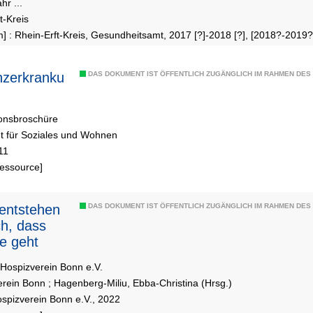
hr ...
t-Kreis
] : Rhein-Erft-Kreis, Gesundheitsamt, 2017 [?]-2018 [?], [2018?-2019?
zerkranku
DAS DOKUMENT IST ÖFFENTLICH ZUGÄNGLICH IM RAHMEN DE
ionsbroschüre
t für Soziales und Wohnen
11
Ressource]
entstehen
DAS DOKUMENT IST ÖFFENTLICH ZUGÄNGLICH IM RAHMEN DE
h, dass
e geht
 Hospizverein Bonn e.V.
erein Bonn
;
Hagenberg-Miliu, Ebba-Christina (Hrsg.)
spizverein Bonn e.V., 2022