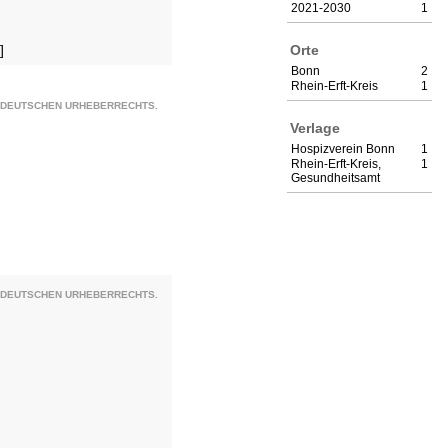
2021-2030
1
Orte
]
Bonn
2
Rhein-Erft-Kreis
1
S DEUTSCHEN URHEBERRECHTS.
Verlage
Hospizverein Bonn
1
Rhein-Erft-Kreis,
1
Gesundheitsamt
S DEUTSCHEN URHEBERRECHTS.