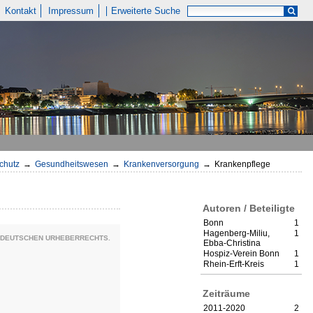
Kontakt
Impressum
Erweiterte Suche
chutz
→
Gesundheitswesen
→
Krankenversorgung
→
Krankenpflege
Autoren / Beteiligte
Bonn
1
Hagenberg-Miliu,
1
S DEUTSCHEN URHEBERRECHTS.
Ebba-Christina
Hospiz-Verein Bonn
1
Rhein-Erft-Kreis
1
Zeiträume
2011-2020
2