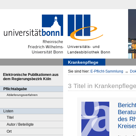
Krankenpflege
Sie sind hier:
E-Pflicht-Sammlung
→
Dok
Elektronische Publikationen aus
dem Regierungsbezirk Köln
3
Titel
in
Krankenpfleg
Pflichtabgabe
Ablieferungsverfahren
Berich
Beratu
Listen
Titel
des Rh
Autor / Beteiligte
Kreise
Ort