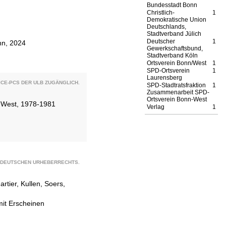
Bundesstadt Bonn
Christlich-
1
Demokratische Union
Deutschlands,
Stadtverband Jülich
Deutscher
1
nn, 2024
Gewerkschaftsbund,
Stadtverband Köln
Ortsverein Bonn/West
1
SPD-Ortsverein
1
Laurensberg
CE-PCS DER ULB ZUGÄNGLICH.
SPD-Stadtratsfraktion
1
Zusammenarbeit SPD-
Ortsverein Bonn-West
n-West, 1978-1981
Verlag
1
S DEUTSCHEN URHEBERRECHTS.
tier, Kullen, Soers,
mit Erscheinen