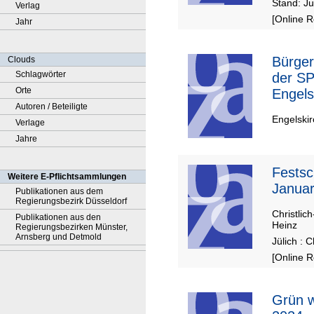
Stand: Ju
Verlag
[Online 
Jahr
Bürger
Clouds
Schlagwörter
der S
Orte
Engels
Autoren / Beteiligte
Engelskir
Verlage
Jahre
Festsch
Weitere E-Pflichtsammlungen
Janua
Publikationen aus dem
Regierungsbezirk Düsseldorf
Christlic
Publikationen aus den
Heinz
Regierungsbezirken Münster,
Arnsberg und Detmold
Jülich : 
[Online 
Grün w