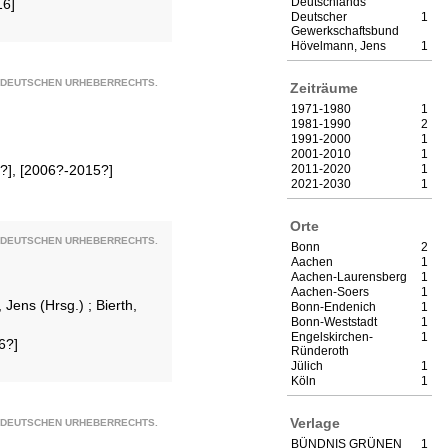
Deutschlands
16]
Deutscher
1
Gewerkschaftsbund
Hövelmann, Jens
1
S DEUTSCHEN URHEBERRECHTS.
Zeiträume
1971-1980
1
1981-1990
2
1991-2000
1
2001-2010
1
[?], [2006?-2015?]
2011-2020
1
2021-2030
1
Orte
S DEUTSCHEN URHEBERRECHTS.
Bonn
2
Aachen
1
Aachen-Laurensberg
1
Aachen-Soers
1
 Jens (Hrsg.)
;
Bierth,
Bonn-Endenich
1
Bonn-Weststadt
1
Engelskirchen-
1
6?]
Ründeroth
Jülich
1
Köln
1
Verlage
S DEUTSCHEN URHEBERRECHTS.
BÜNDNIS GRÜNEN
1