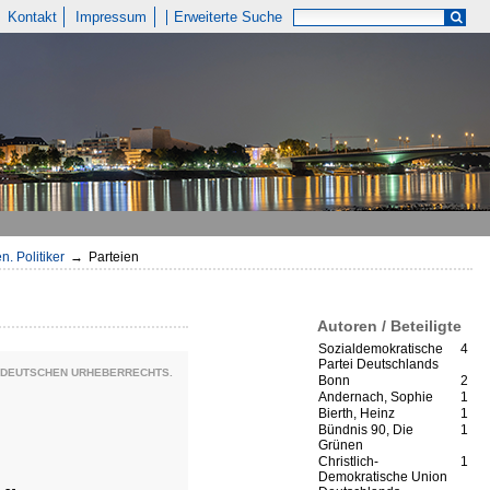
Kontakt
Impressum
Erweiterte Suche
n. Politiker
→
Parteien
Autoren / Beteiligte
Sozialdemokratische
4
Partei Deutschlands
S DEUTSCHEN URHEBERRECHTS.
Bonn
2
Andernach, Sophie
1
Bierth, Heinz
1
Bündnis 90, Die
1
Grünen
Christlich-
1
Demokratische Union