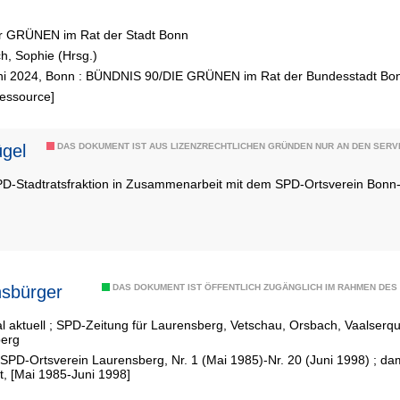
er GRÜNEN im Rat der Stadt Bonn
h, Sophie (Hrsg.)
ni 2024, Bonn : BÜNDNIS 90/DIE GRÜNEN im Rat der Bundesstadt Bo
Ressource]
 Hügel
DAS DOKUMENT IST AUS LIZENZRECHTLICHEN GRÜNDEN NUR AN DEN SERVI
PD-Stadtratsfraktion in Zusammenarbeit mit dem SPD-Ortsverein Bon
sbürger
DAS DOKUMENT IST ÖFFENTLICH ZUGÄNGLICH IM RAHMEN DE
aktuell ; SPD-Zeitung für Laurensberg, Vetschau, Orsbach, Vaalserquar
erg
SPD-Ortsverein Laurensberg, Nr. 1 (Mai 1985)-Nr. 20 (Juni 1998) ; da
lt, [Mai 1985-Juni 1998]