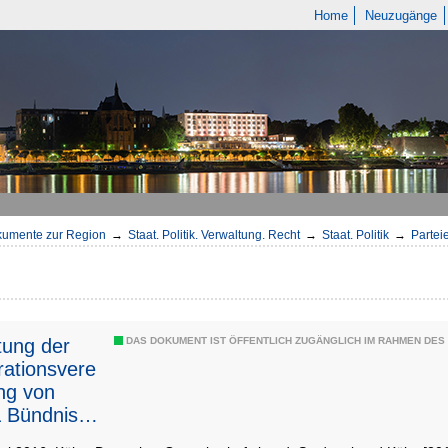
Home
Neuzugänge
umente zur Region
→
Staat. Politik. Verwaltung. Recht
→
Staat. Politik
→
Parteie
ung der
DAS DOKUMENT IST ÖFFENTLICH ZUGÄNGLICH IM RAHMEN DE
ationsvere
ng von
 Bündnis
 Grünen