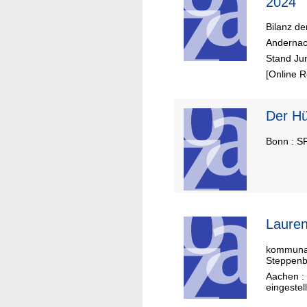
2024
Bilanz d
Andernac
Stand Ju
[Online 
Der
Bonn : S
Lauren
kommunal 
Steppenb
Aachen : 
eingestel