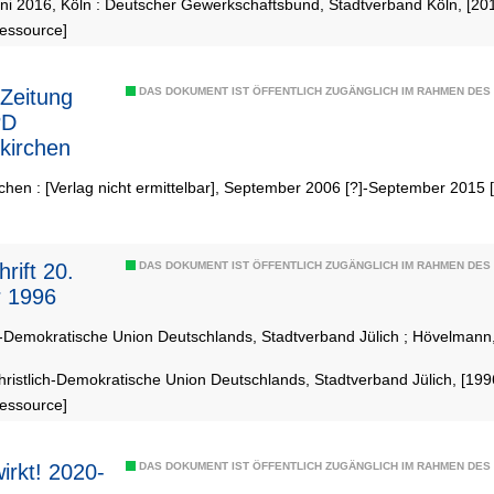
ni 2016, Köln : Deutscher Gewerkschaftsbund, Stadtverband Köln, [20
Ressource]
Zeitung
DAS DOKUMENT IST ÖFFENTLICH ZUGÄNGLICH IM RAHMEN DE
PD
kirchen
chen : [Verlag nicht ermittelbar], September 2006 [?]-September 2015 
rift 20.
DAS DOKUMENT IST ÖFFENTLICH ZUGÄNGLICH IM RAHMEN DE
r 1996
h-Demokratische Union Deutschlands, Stadtverband Jülich
;
Hövelmann,
Christlich-Demokratische Union Deutschlands, Stadtverband Jülich, [199
Ressource]
irkt! 2020-
DAS DOKUMENT IST ÖFFENTLICH ZUGÄNGLICH IM RAHMEN DE