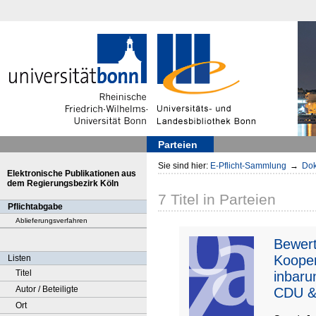
Parteien
Sie sind hier:
E-Pflicht-Sammlung
→
Dok
Elektronische Publikationen aus
dem Regierungsbezirk Köln
7
Titel
in
Parteien
Pflichtabgabe
Ablieferungsverfahren
Bewert
Kooper
Listen
Titel
inbaru
Autor / Beteiligte
CDU &
Ort
90/Die