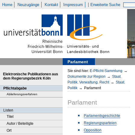
Home
Neuzugänge
Kontakt
Impressum
Erweiterte Suche
Parlament
Sie sind hier:
E-Pflicht-Sammlung
→
Elektronische Publikationen aus
Dokumente zur Region
→
Staat.
dem Regierungsbezirk Köln
Politik. Verwaltung. Recht
→
Staat.
Politik
→
Parlament
Pflichtabgabe
Ablieferungsverfahren
Parlament
Listen
Parlamentsgeschichte
Titel
Regierungsparteien
Autor / Beteiligte
Opposition
Ort