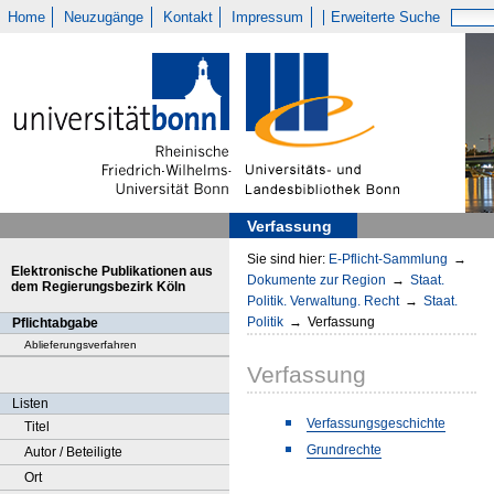
Home
Neuzugänge
Kontakt
Impressum
Erweiterte Suche
Verfassung
Sie sind hier:
E-Pflicht-Sammlung
→
Elektronische Publikationen aus
Dokumente zur Region
→
Staat.
dem Regierungsbezirk Köln
Politik. Verwaltung. Recht
→
Staat.
Politik
→
Verfassung
Pflichtabgabe
Ablieferungsverfahren
Verfassung
Listen
Verfassungsgeschichte
Titel
Grundrechte
Autor / Beteiligte
Ort