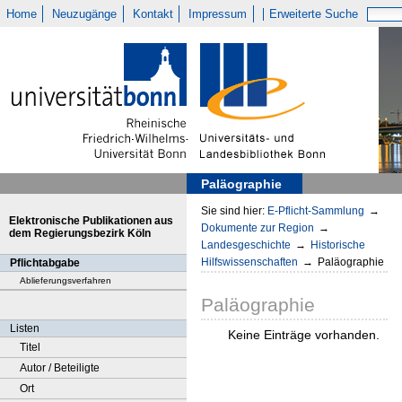
Home
Neuzugänge
Kontakt
Impressum
Erweiterte Suche
Paläographie
Sie sind hier:
E-Pflicht-Sammlung
→
Elektronische Publikationen aus
Dokumente zur Region
→
dem Regierungsbezirk Köln
Landesgeschichte
→
Historische
Hilfswissenschaften
→
Paläographie
Pflichtabgabe
Ablieferungsverfahren
Paläographie
Listen
Keine Einträge vorhanden.
Titel
Autor / Beteiligte
Ort