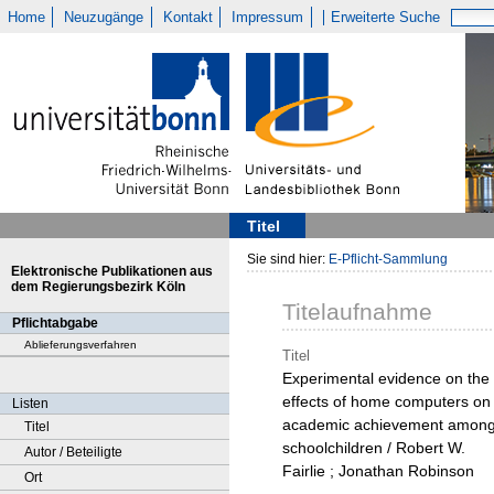
Home
Neuzugänge
Kontakt
Impressum
Erweiterte Suche
Titel
Sie sind hier:
E-Pflicht-Sammlung
Elektronische Publikationen aus
dem Regierungsbezirk Köln
Titelaufnahme
Pflichtabgabe
Ablieferungsverfahren
Titel
Experimental evidence on the
effects of home computers on
Listen
academic achievement amon
Titel
schoolchildren / Robert W.
Autor / Beteiligte
Fairlie ; Jonathan Robinson
Ort