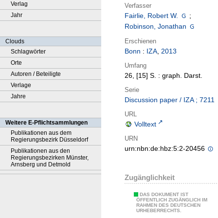
Verlag
Verfasser
Jahr
Fairlie, Robert W.
;
Robinson, Jonathan
Erschienen
Clouds
Bonn
:
IZA
,
2013
Schlagwörter
Orte
Umfang
Autoren / Beteiligte
26, [15] S. : graph. Darst.
Verlage
Serie
Jahre
Discussion paper / IZA ; 7211
URL
Weitere E-Pflichtsammlungen
Volltext
Publikationen aus dem
URN
Regierungsbezirk Düsseldorf
urn:nbn:de:hbz:5:2-20456
Publikationen aus den
Regierungsbezirken Münster,
Arnsberg und Detmold
Zugänglichkeit
DAS DOKUMENT IST
ÖFFENTLICH ZUGÄNGLICH IM
RAHMEN DES DEUTSCHEN
URHEBERRECHTS.