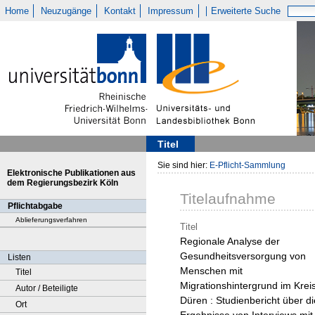
Home
Neuzugänge
Kontakt
Impressum
Erweiterte Suche
Titel
Sie sind hier:
E-Pflicht-Sammlung
Elektronische Publikationen aus
dem Regierungsbezirk Köln
Titelaufnahme
Pflichtabgabe
Ablieferungsverfahren
Titel
Regionale Analyse der
Gesundheitsversorgung von
Listen
Menschen mit
Titel
Migrationshintergrund im Krei
Autor / Beteiligte
Düren : Studienbericht über di
Ort