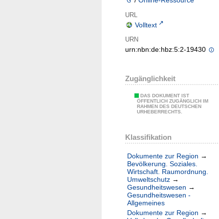
/
Online-Ressource
URL
Volltext
URN
urn:nbn:de:hbz:5:2-19430
Zugänglichkeit
DAS DOKUMENT IST
ÖFFENTLICH ZUGÄNGLICH IM
RAHMEN DES DEUTSCHEN
URHEBERRECHTS.
Klassifikation
Dokumente zur Region
→
Bevölkerung. Soziales.
Wirtschaft. Raumordnung.
Umweltschutz
→
Gesundheitswesen
→
Gesundheitswesen -
Allgemeines
Dokumente zur Region
→