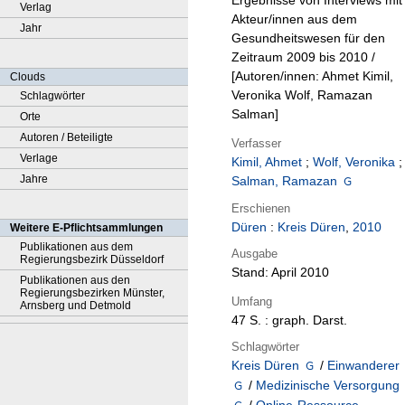
Ergebnisse von Interviews mit
Verlag
Akteur/innen aus dem
Jahr
Gesundheitswesen für den
Zeitraum 2009 bis 2010 /
[Autoren/innen: Ahmet Kimil,
Clouds
Veronika Wolf, Ramazan
Schlagwörter
Salman]
Orte
Autoren / Beteiligte
Verfasser
Verlage
Kimil, Ahmet
;
Wolf, Veronika
;
Jahre
Salman, Ramazan
Erschienen
Düren
:
Kreis Düren
,
2010
Weitere E-Pflichtsammlungen
Publikationen aus dem
Ausgabe
Regierungsbezirk Düsseldorf
Stand: April 2010
Publikationen aus den
Regierungsbezirken Münster,
Umfang
Arnsberg und Detmold
47 S. : graph. Darst.
Schlagwörter
Kreis Düren
/
Einwanderer
/
Medizinische Versorgung