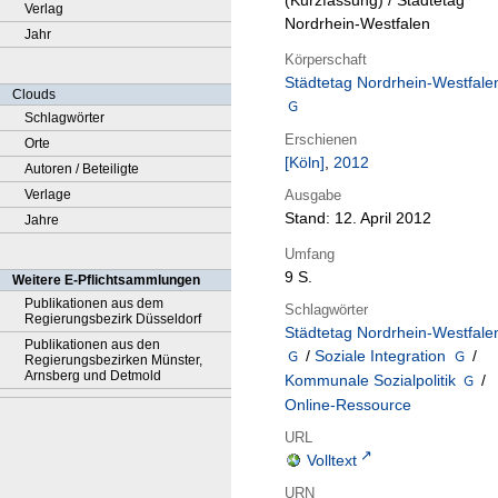
(Kurzfassung) / Städtetag
Verlag
Nordrhein-Westfalen
Jahr
Körperschaft
Städtetag Nordrhein-Westfale
Clouds
Schlagwörter
Erschienen
Orte
[Köln]
,
2012
Autoren / Beteiligte
Ausgabe
Verlage
Stand: 12. April 2012
Jahre
Umfang
9 S.
Weitere E-Pflichtsammlungen
Publikationen aus dem
Schlagwörter
Regierungsbezirk Düsseldorf
Städtetag Nordrhein-Westfale
Publikationen aus den
/
Soziale Integration
/
Regierungsbezirken Münster,
Arnsberg und Detmold
Kommunale Sozialpolitik
/
Online-Ressource
URL
Volltext
URN