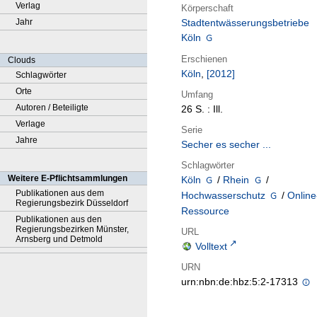
Verlag
Körperschaft
Jahr
Stadtentwässerungsbetriebe
Köln
Erschienen
Clouds
Köln
,
[2012]
Schlagwörter
Orte
Umfang
Autoren / Beteiligte
26 S. : Ill.
Verlage
Serie
Jahre
Secher es secher ...
Schlagwörter
Weitere E-Pflichtsammlungen
Köln
/
Rhein
/
Publikationen aus dem
Hochwasserschutz
/
Online
Regierungsbezirk Düsseldorf
Ressource
Publikationen aus den
Regierungsbezirken Münster,
URL
Arnsberg und Detmold
Volltext
URN
urn:nbn:de:hbz:5:2-17313