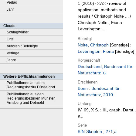
Verlag
1 (2010)
<<A>> review of
Jahr
application, methods and
results / Christoph Nolte ... /
Christoph Nolte ; Fiona
Clouds
Leverington ...
Schlagwörter
Beteiligt
Orte
Nolte, Christoph
[Sonstige]
;
Autoren / Beteiligte
Leverington, Fiona
[Sonstige]
Verlage
Körperschaft
Jahre
Deutschland, Bundesamt für
Naturschutz
Weitere E-Pflichtsammlungen
Erschienen
Publikationen aus dem
Regierungsbezirk Düsseldorf
Bonn
:
Bundesamt für
Publikationen aus den
Naturschutz
,
2010
Regierungsbezirken Münster,
Arnsberg und Detmold
Umfang
IV, 69, X S. : Ill., graph. Darst.,
Kt.
Serie
BfN-Skripten ; 271,a