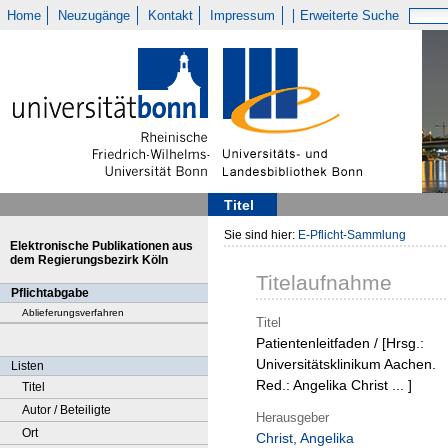
Home
Neuzugänge
Kontakt
Impressum
Erweiterte Suche
Titel
Sie sind hier:
E-Pflicht-Sammlung
Elektronische Publikationen aus
dem Regierungsbezirk Köln
Titelaufnahme
Pflichtabgabe
Ablieferungsverfahren
Titel
Patientenleitfaden / [Hrsg.:
Universitätsklinikum Aachen.
Listen
Red.: Angelika Christ ... ]
Titel
Autor / Beteiligte
Herausgeber
Ort
Christ, Angelika