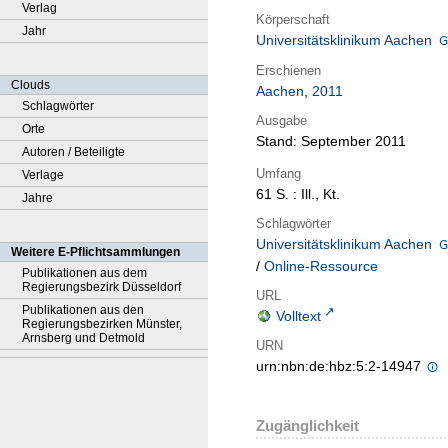
Verlag
Körperschaft
Jahr
Universitätsklinikum Aachen
Erschienen
Clouds
Aachen
,
2011
Schlagwörter
Ausgabe
Orte
Stand: September 2011
Autoren / Beteiligte
Umfang
Verlage
61 S. : Ill., Kt.
Jahre
Schlagwörter
Universitätsklinikum Aachen
Weitere E-Pflichtsammlungen
/
Online-Ressource
Publikationen aus dem
Regierungsbezirk Düsseldorf
URL
Publikationen aus den
Volltext
Regierungsbezirken Münster,
Arnsberg und Detmold
URN
urn:nbn:de:hbz:5:2-14947
Zugänglichkeit