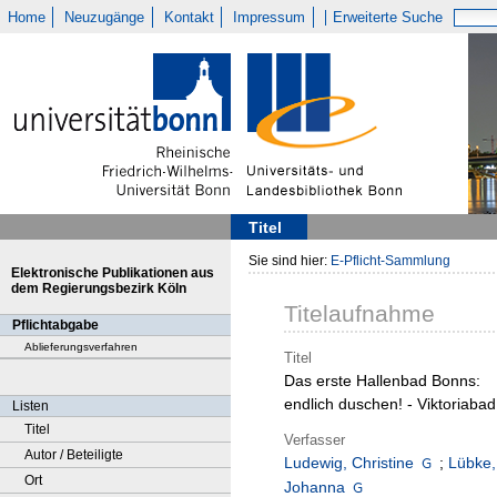
Home
Neuzugänge
Kontakt
Impressum
Erweiterte Suche
Titel
Sie sind hier:
E-Pflicht-Sammlung
Elektronische Publikationen aus
dem Regierungsbezirk Köln
Titelaufnahme
Pflichtabgabe
Ablieferungsverfahren
Titel
Das erste Hallenbad Bonns:
endlich duschen! - Viktoriabad
Listen
Titel
Verfasser
Autor / Beteiligte
Ludewig, Christine
;
Lübke,
Ort
Johanna