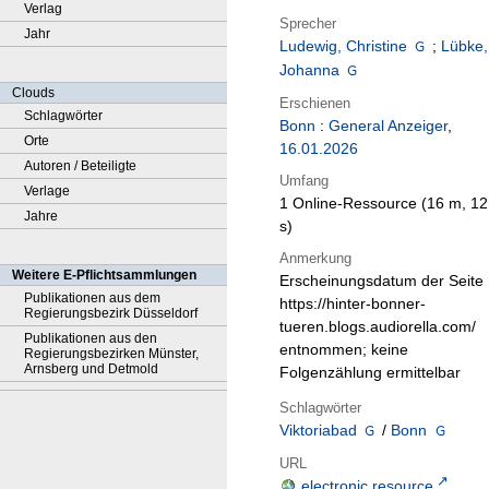
Verlag
Sprecher
Jahr
Ludewig, Christine
;
Lübke,
Johanna
Clouds
Erschienen
Schlagwörter
Bonn
:
General Anzeiger
,
Orte
16.01.2026
Autoren / Beteiligte
Umfang
Verlage
1 Online-Ressource (16 m, 12
Jahre
s)
Anmerkung
Weitere E-Pflichtsammlungen
Erscheinungsdatum der Seite
Publikationen aus dem
https://hinter-bonner-
Regierungsbezirk Düsseldorf
tueren.blogs.audiorella.com/
Publikationen aus den
entnommen; keine
Regierungsbezirken Münster,
Arnsberg und Detmold
Folgenzählung ermittelbar
Schlagwörter
Viktoriabad
/
Bonn
URL
electronic resource