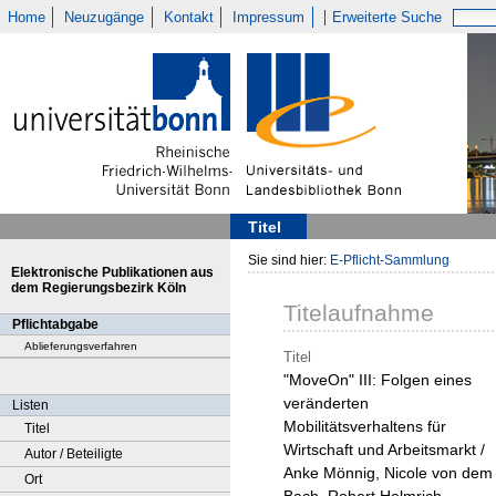
Home
Neuzugänge
Kontakt
Impressum
Erweiterte Suche
Titel
Sie sind hier:
E-Pflicht-Sammlung
Elektronische Publikationen aus
dem Regierungsbezirk Köln
Titelaufnahme
Pflichtabgabe
Ablieferungsverfahren
Titel
"MoveOn" III: Folgen eines
veränderten
Listen
Mobilitätsverhaltens für
Titel
Wirtschaft und Arbeitsmarkt /
Autor / Beteiligte
Anke Mönnig, Nicole von dem
Ort