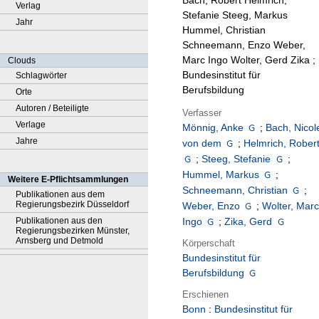
Bach, Robert Helmrich,
Verlag
Stefanie Steeg, Markus
Jahr
Hummel, Christian
Schneemann, Enzo Weber,
Marc Ingo Wolter, Gerd Zika ;
Clouds
Bundesinstitut für
Schlagwörter
Berufsbildung
Orte
Autoren / Beteiligte
Verfasser
Verlage
Mönnig, Anke
;
Bach, Nicol
Jahre
von dem
;
Helmrich, Rober
;
Steeg, Stefanie
;
Hummel, Markus
;
Weitere E-Pflichtsammlungen
Schneemann, Christian
;
Publikationen aus dem
Regierungsbezirk Düsseldorf
Weber, Enzo
;
Wolter, Mar
Publikationen aus den
Ingo
;
Zika, Gerd
Regierungsbezirken Münster,
Arnsberg und Detmold
Körperschaft
Bundesinstitut für
Berufsbildung
Erschienen
Bonn
:
Bundesinstitut für