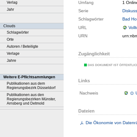
Umfang
1 Onlin
Verlag
Jahr
Serie
Diskuss
Schlagwörter
Bad Ho
Clouds
URL
Voll
Schlagwörter
URN
urn:nb
Orte
Autoren / Beteiligte
Zugänglichkeit
Verlage
Jahre
DAS DOKUMENT IST ÖFFENTLI
Weitere E-Pflichtsammlungen
Links
Publikationen aus dem
Regierungsbezirk Düsseldorf
Nachweis
Publikationen aus den
Regierungsbezirken Münster,
Arnsberg und Detmold
Dateien
Die Ökonomie von Datenrä