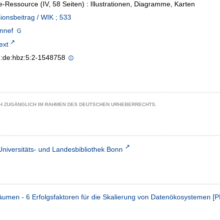
e-Ressource (IV, 58 Seiten) : Illustrationen, Diagramme, Karten
ionsbeitrag / WIK ; 533
nnef
text
n:de:hbz:5:2-1548758
CH ZUGÄNGLICH IM RAHMEN DES DEUTSCHEN URHEBERRECHTS.
Universitäts- und Landesbibliothek Bonn
umen - 6 Erfolgsfaktoren für die Skalierung von Datenökosystemen
[
P