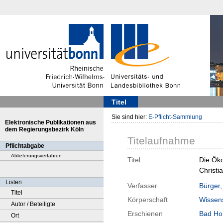
Titel
Sie sind hier:
E-Pflicht-Sammlung
Elektronische Publikationen aus
dem Regierungsbezirk Köln
Titelaufnahme
Pflichtabgabe
Ablieferungsverfahren
Titel
Die Öko
Christi
Listen
Verfasser
Bürger,
Titel
Körperschaft
Wissens
Autor / Beteiligte
Erschienen
Bad Ho
Ort