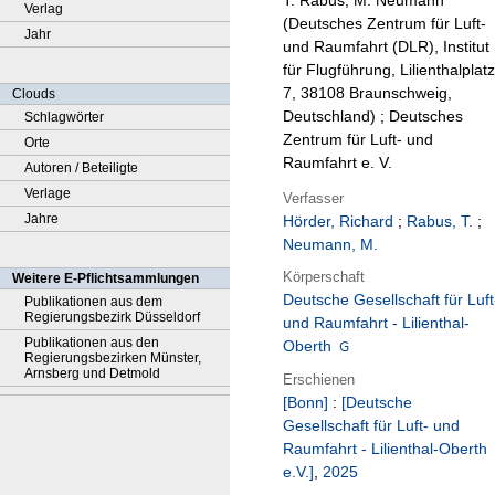
T. Rabus, M. Neumann
Verlag
(Deutsches Zentrum für Luft-
Jahr
und Raumfahrt (DLR), Institut
für Flugführung, Lilienthalplatz
7, 38108 Braunschweig,
Clouds
Deutschland) ; Deutsches
Schlagwörter
Zentrum für Luft- und
Orte
Raumfahrt e. V.
Autoren / Beteiligte
Verlage
Verfasser
Jahre
Hörder, Richard
;
Rabus, T.
;
Neumann, M.
Körperschaft
Weitere E-Pflichtsammlungen
Deutsche Gesellschaft für Luft
Publikationen aus dem
Regierungsbezirk Düsseldorf
und Raumfahrt - Lilienthal-
Publikationen aus den
Oberth
Regierungsbezirken Münster,
Arnsberg und Detmold
Erschienen
[Bonn]
:
[Deutsche
Gesellschaft für Luft- und
Raumfahrt - Lilienthal-Oberth
e.V.]
,
2025