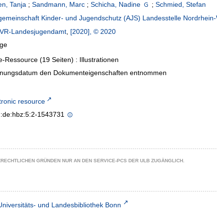
n, Tanja
;
Sandmann, Marc
;
Schicha, Nadine
;
Schmied, Stefan
gemeinschaft Kinder- und Jugendschutz (AJS) Landesstelle Nordrhein
VR-Landesjugendamt
,
[2020], © 2020
age
e-Ressource (19 Seiten) : Illustrationen
inungsdatum den Dokumenteigenschaften entnommen
tronic resource
n:de:hbz:5:2-1543731
ZRECHTLICHEN GRÜNDEN NUR AN DEN SERVICE-PCS DER ULB ZUGÄNGLICH.
Universitäts- und Landesbibliothek Bonn