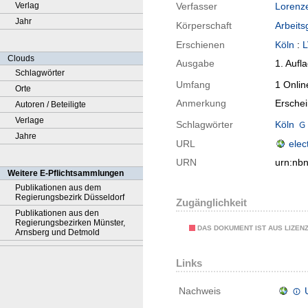
Verlag
Verfasser
Lorenze
Jahr
Körperschaft
Arbeits
Erschienen
Köln
:
L
Clouds
Ausgabe
1. Aufl
Schlagwörter
Umfang
1 Onlin
Orte
Anmerkung
Ersche
Autoren / Beteiligte
Verlage
Schlagwörter
Köln
Jahre
URL
elec
URN
urn:nb
Weitere E-Pflichtsammlungen
Publikationen aus dem
Regierungsbezirk Düsseldorf
Zugänglichkeit
Publikationen aus den
Regierungsbezirken Münster,
DAS DOKUMENT IST AUS LIZEN
Arnsberg und Detmold
Links
Nachweis