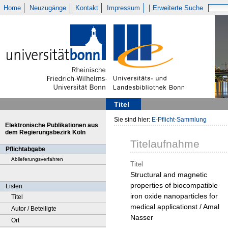
Home
Neuzugänge
Kontakt
Impressum
Erweiterte Suche
Titel
Sie sind hier:
E-Pflicht-Sammlung
Elektronische Publikationen aus
dem Regierungsbezirk Köln
Titelaufnahme
Pflichtabgabe
Ablieferungsverfahren
Titel
Structural and magnetic
properties of biocompatible
Listen
iron oxide nanoparticles for
Titel
medical applicationst / Amal
Autor / Beteiligte
Nasser
Ort