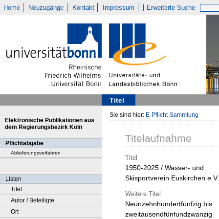
Home
Neuzugänge
Kontakt
Impressum
Erweiterte Suche
Titel
Sie sind hier:
E-Pflicht-Sammlung
Elektronische Publikationen aus
dem Regierungsbezirk Köln
Titelaufnahme
Pflichtabgabe
Ablieferungsverfahren
Titel
1950-2025 / Wasser- und
Skisportverein Euskirchen e.V.
Listen
Titel
Weitere Titel
Autor / Beteiligte
Neunzehnhundertfünfzig bis
Ort
zweitausendfünfundzwanzig