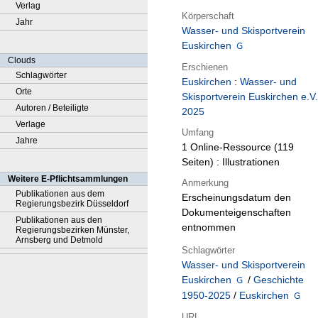
Verlag
Körperschaft
Jahr
Wasser- und Skisportverein
Euskirchen
Clouds
Erschienen
Schlagwörter
Euskirchen
:
Wasser- und
Orte
Skisportverein Euskirchen e.V.
Autoren / Beteiligte
2025
Verlage
Umfang
Jahre
1 Online-Ressource (119
Seiten) : Illustrationen
Weitere E-Pflichtsammlungen
Anmerkung
Publikationen aus dem
Erscheinungsdatum den
Regierungsbezirk Düsseldorf
Dokumenteigenschaften
Publikationen aus den
entnommen
Regierungsbezirken Münster,
Arnsberg und Detmold
Schlagwörter
Wasser- und Skisportverein
Euskirchen
/
Geschichte
1950-2025
/
Euskirchen
URL