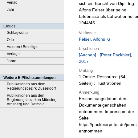
Verlag
sich ein Bericht von Dipl. Ing.
Jahr
Alfons Felser über seine
Erlebnisse als Luftwaffenhelfe
1944/45
Clouds
Verfasser
Schlagwörter
Felser, Alfons
Orte
Autoren / Beteiligte
Erschienen
Verlage
[Aachen]
:
[Peter Packbier]
,
Jahre
2017
Umfang
1 Online-Ressource (64
Weitere E-Pflichtsammlungen
Seiten) : Illustrationen
Publikationen aus dem
Regierungsbezirk Düsseldorf
Anmerkung
Publikationen aus den
Erscheinungsdatum den
Regierungsbezirken Münster,
Arnsberg und Detmold
Dokumenteigenschaften
entnommen. Impressum der
Seite
https://packbierpeter.de/jooml
entnommen