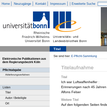
Home
Neuzugänge
Kontakt
Impressum
Erweiterte Suche
Titel
Sie sind hier:
E-Pflicht-Sammlung
Elektronische Publikationen aus
dem Regierungsbezirk Köln
Titelaufnahme
Pflichtabgabe
Ablieferungsverfahren
Titel
Ich war Luftwaffenhelfer :
Erinnerungen nach 45 Jahren 
Listen
Alfons Felser
Titel
Autor / Beteiligte
Weitere Titel
Ort
Auf den folgenden Seiten find