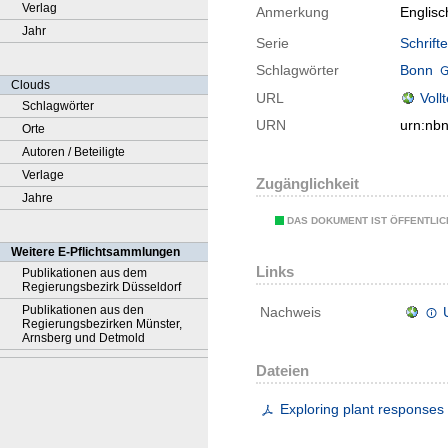
Verlag
Anmerkung
Englis
Jahr
Serie
Schrift
Schlagwörter
Bonn
Clouds
URL
Voll
Schlagwörter
URN
urn:nb
Orte
Autoren / Beteiligte
Verlage
Zugänglichkeit
Jahre
DAS DOKUMENT IST ÖFFENTLI
Weitere E-Pflichtsammlungen
Links
Publikationen aus dem
Regierungsbezirk Düsseldorf
Publikationen aus den
Nachweis
Regierungsbezirken Münster,
Arnsberg und Detmold
Dateien
Exploring plant responses