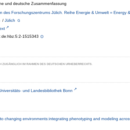
che und deutsche Zusammenfassung
en des Forschungszentrums Jülich. Reihe Energie & Umwelt = Energy &
/
Jülich
text
n:de:hbz:5:2-1515343
CH ZUGÄNGLICH IM RAHMEN DES DEUTSCHEN URHEBERRECHTS.
Universitäts- und Landesbibliothek Bonn
 to changing environments:integrating phenotyping and modeling acros