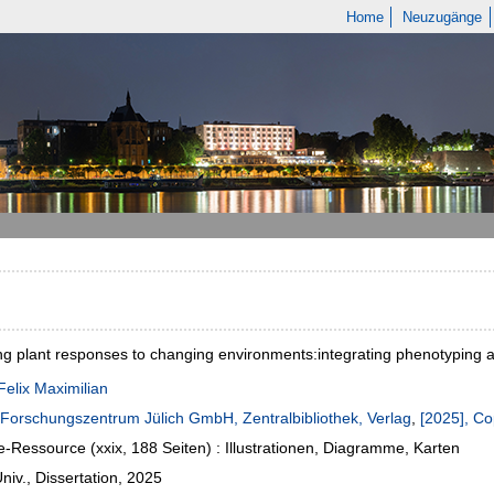
Home
Neuzugänge
ng plant responses to changing environments:integrating phenotyping a
Felix Maximilian
Forschungszentrum Jülich GmbH, Zentralbibliothek, Verlag
,
[2025], Co
e-Ressource (xxix, 188 Seiten) : Illustrationen, Diagramme, Karten
niv., Dissertation, 2025