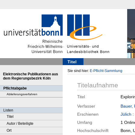
Titel
Sie sind hier:
E-Pflicht-Sammlung
Elektronische Publikationen aus
dem Regierungsbezirk Köln
Titelaufnahme
Pflichtabgabe
Ablieferungsverfahren
Titel
Explori
Verfasser
Bauer, 
Listen
Erschienen
Jülich
:
Titel
Umfang
1 Onlin
Autor / Beteiligte
Hochschulschrift
Bonn, U
Ort