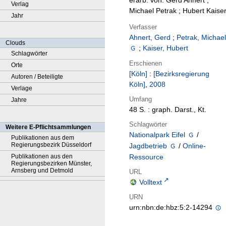
erarb. von: Gerd Ahnert ;
Verlag
Michael Petrak ; Hubert Kaise
Jahr
Verfasser
Ahnert, Gerd
;
Petrak, Michael
Clouds
;
Kaiser, Hubert
Schlagwörter
Erschienen
Orte
[Köln]
:
[Bezirksregierung
Autoren / Beteiligte
Köln]
,
2008
Verlage
Umfang
Jahre
48 S. : graph. Darst., Kt.
Schlagwörter
Weitere E-Pflichtsammlungen
Nationalpark Eifel
/
Publikationen aus dem
Regierungsbezirk Düsseldorf
Jagdbetrieb
/
Online-
Publikationen aus den
Ressource
Regierungsbezirken Münster,
Arnsberg und Detmold
URL
Volltext
URN
urn:nbn:de:hbz:5:2-14294