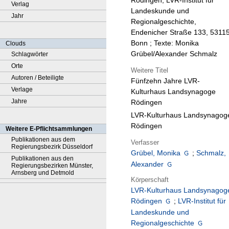
Rödingen, LVR-Institut für
Verlag
Landeskunde und
Jahr
Regionalgeschichte,
Endenicher Straße 133, 5311
Bonn ; Texte: Monika
Clouds
Grübel/Alexander Schmalz
Schlagwörter
Orte
Weitere Titel
Autoren / Beteiligte
Fünfzehn Jahre LVR-
Verlage
Kulturhaus Landsynagoge
Jahre
Rödingen
LVR-Kulturhaus Landsynagog
Rödingen
Weitere E-Pflichtsammlungen
Publikationen aus dem
Verfasser
Regierungsbezirk Düsseldorf
Grübel, Monika
;
Schmalz,
Publikationen aus den
Alexander
Regierungsbezirken Münster,
Arnsberg und Detmold
Körperschaft
LVR-Kulturhaus Landsynagog
Rödingen
;
LVR-Institut für
Landeskunde und
Regionalgeschichte