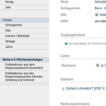
Serie
Arbeits
Verlag
Jahr
Schlagwörter
Bonn
URL
Voll
Clouds
URN
urn:nb
Schlagwörter
Orte
Zugänglichkeit
Autoren / Beteiligte
Verlage
DAS DOKUMENT IST ÖFFENTLI
Jahre
Links
Weitere E-Pflichtsammlungen
Publikationen aus dem
Nachweis
Regierungsbezirk Düsseldorf
Publikationen aus den
Regierungsbezirken Münster,
Dateien
Arnsberg und Detmold
Einfach christlich?
[
PDF
2.
Nutzungshinweis