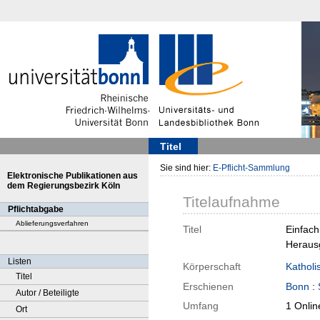
Titel
Sie sind hier:
E-Pflicht-Sammlung
Elektronische Publikationen aus
dem Regierungsbezirk Köln
Titelaufnahme
Pflichtabgabe
Ablieferungsverfahren
Titel
Einfach
Herausg
Listen
Körperschaft
Katholi
Titel
Erschienen
Bonn
:
Autor / Beteiligte
Umfang
1 Onlin
Ort