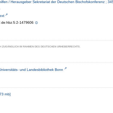
hilfen / Herausgeber Sekretariat der Deutschen Bischofskonferenz ; 34
text
n:de:hbz:5:2-1479606
CH ZUGÄNGLICH IM RAHMEN DES DEUTSCHEN URHEBERRECHTS.
Universitäts- und Landesbibliothek Bonn
73 mb
]