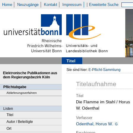
Home
Neuzugänge
Kontakt
Impressum
Erweiterte Suche
Titel
Sie sind hier:
E-Pflicht-Sammlung
Elektronische Publikationen aus
dem Regierungsbezirk Köln
Titelaufnahme
Pflichtabgabe
Ablieferungsverfahren
Titel
Die Flamme im Stahl / Horus
W. Odenthal
Listen
Titel
Verfasser
Autor / Beteiligte
Odenthal, Horus W.
Ort
Erschienen