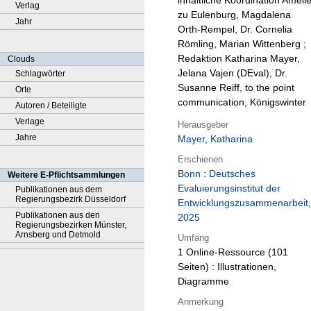
inhaltliche Koordination Améli
Verlag
zu Eulenburg, Magdalena
Jahr
Orth-Rempel, Dr. Cornelia
Römling, Marian Wittenberg ;
Redaktion Katharina Mayer,
Clouds
Jelana Vajen (DEval), Dr.
Schlagwörter
Susanne Reiff, to the point
Orte
communication, Königswinter
Autoren / Beteiligte
Verlage
Herausgeber
Jahre
Mayer, Katharina
Erschienen
Bonn
:
Deutsches
Weitere E-Pflichtsammlungen
Evaluierungsinstitut der
Publikationen aus dem
Regierungsbezirk Düsseldorf
Entwicklungszusammenarbeit
,
Publikationen aus den
2025
Regierungsbezirken Münster,
Arnsberg und Detmold
Umfang
1 Online-Ressource (101
Seiten) : Illustrationen,
Diagramme
Anmerkung