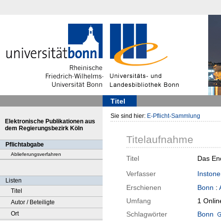
Titel
Sie sind hier:
E-Pflicht-Sammlung
Elektronische Publikationen aus
dem Regierungsbezirk Köln
Titelaufnahme
Pflichtabgabe
Ablieferungsverfahren
Titel
Das End
Verfasser
Instone
Listen
Erschienen
Bonn
:
Titel
Umfang
1 Onli
Autor / Beteiligte
Ort
Schlagwörter
Bonn