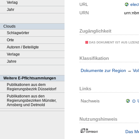
Verlag
URL
elec
Jahr
URN
urn:nb
Clouds
Zugänglichkeit
Schlagwörter
Orte
DAS DOKUMENT IST AUS LIZEN
Autoren / Beteiligte
Verlage
Klassifikation
Jahre
Dokumente zur Region
→
Vol
Weitere E-Pflichtsammlungen
Publikationen aus dem
Links
Regierungsbezirk Düsseldorf
Publikationen aus den
Regierungsbezirken Münster,
Nachweis
Arnsberg und Detmold
Nutzungshinweis
Das Me