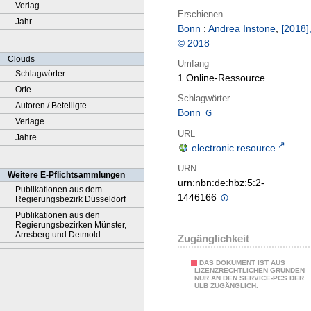
Verlag
Erschienen
Jahr
Bonn
:
Andrea Instone
,
[2018]
© 2018
Clouds
Umfang
Schlagwörter
1 Online-Ressource
Orte
Schlagwörter
Autoren / Beteiligte
Bonn
Verlage
URL
Jahre
electronic resource
URN
Weitere E-Pflichtsammlungen
urn:nbn:de:hbz:5:2-
Publikationen aus dem
1446166
Regierungsbezirk Düsseldorf
Publikationen aus den
Regierungsbezirken Münster,
Arnsberg und Detmold
Zugänglichkeit
DAS DOKUMENT IST AUS
LIZENZRECHTLICHEN GRÜNDEN
NUR AN DEN SERVICE-PCS DER
ULB ZUGÄNGLICH.