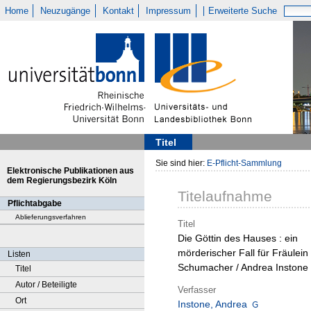
Home
Neuzugänge
Kontakt
Impressum
Erweiterte Suche
Titel
Sie sind hier:
E-Pflicht-Sammlung
Elektronische Publikationen aus
dem Regierungsbezirk Köln
Titelaufnahme
Pflichtabgabe
Ablieferungsverfahren
Titel
Die Göttin des Hauses : ein
mörderischer Fall für Fräulein
Listen
Schumacher / Andrea Instone
Titel
Autor / Beteiligte
Verfasser
Ort
Instone, Andrea