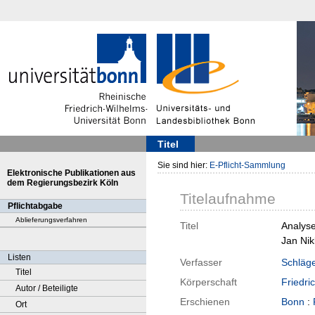
Titel
Sie sind hier:
E-Pflicht-Sammlung
Elektronische Publikationen aus
dem Regierungsbezirk Köln
Titelaufnahme
Pflichtabgabe
Ablieferungsverfahren
Titel
Analyse
Jan Nik
Listen
Verfasser
Schläge
Titel
Körperschaft
Friedri
Autor / Beteiligte
Erschienen
Bonn
:
Ort