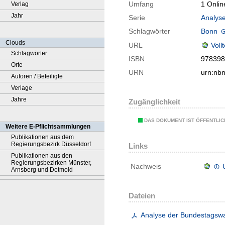
Umfang
1 Onlin
Verlag
Jahr
Serie
Analys
Schlagwörter
Bonn
Clouds
URL
Voll
Schlagwörter
ISBN
978398
Orte
URN
urn:nb
Autoren / Beteiligte
Verlage
Jahre
Zugänglichkeit
DAS DOKUMENT IST ÖFFENTLI
Weitere E-Pflichtsammlungen
Publikationen aus dem
Regierungsbezirk Düsseldorf
Links
Publikationen aus den
Regierungsbezirken Münster,
Nachweis
Arnsberg und Detmold
Dateien
Analyse der Bundestagsw