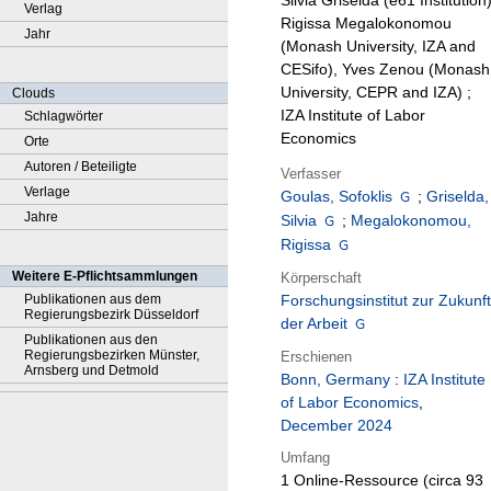
Silvia Griselda (e61 Institution)
Verlag
Rigissa Megalokonomou
Jahr
(Monash University, IZA and
CESifo), Yves Zenou (Monash
University, CEPR and IZA) ;
Clouds
IZA Institute of Labor
Schlagwörter
Economics
Orte
Autoren / Beteiligte
Verfasser
Verlage
Goulas, Sofoklis
;
Griselda,
Jahre
Silvia
;
Megalokonomou,
Rigissa
Weitere E-Pflichtsammlungen
Körperschaft
Publikationen aus dem
Forschungsinstitut zur Zukunft
Regierungsbezirk Düsseldorf
der Arbeit
Publikationen aus den
Regierungsbezirken Münster,
Erschienen
Arnsberg und Detmold
Bonn, Germany
:
IZA Institute
of Labor Economics
,
December 2024
Umfang
1 Online-Ressource (circa 93