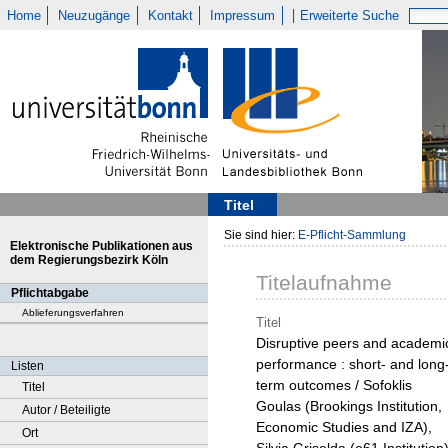
Home
Neuzugänge
Kontakt
Impressum
Erweiterte Suche
Titel
Sie sind hier:
E-Pflicht-Sammlung
Elektronische Publikationen aus
dem Regierungsbezirk Köln
Titelaufnahme
Pflichtabgabe
Ablieferungsverfahren
Titel
Disruptive peers and academi
performance : short- and long
Listen
term outcomes / Sofoklis
Titel
Goulas (Brookings Institution,
Autor / Beteiligte
Economic Studies and IZA),
Ort