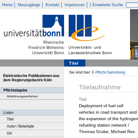
Home
Neuzugänge
Kontakt
Impressum
Erweiterte Suche
Titel
Sie sind hier:
E-Pflicht-Sammlung
Elektronische Publikationen aus
dem Regierungsbezirk Köln
Titelaufnahme
Pflichtabgabe
Ablieferungsverfahren
Titel
Deployment of fuel cell
vehicles in road transport and
Listen
the expansion of the hydroge
Titel
refueling station network /
Autor / Beteiligte
Thomas Grube, Michael Rex
Ort